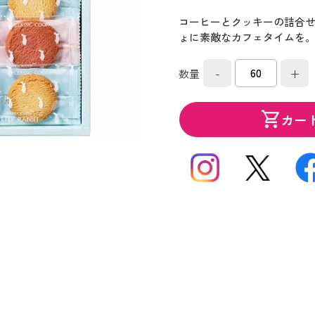
コーヒーとクッキーの詰合
ょに素敵なカフェタイムを
-
+
数量
shopping_cart
カー