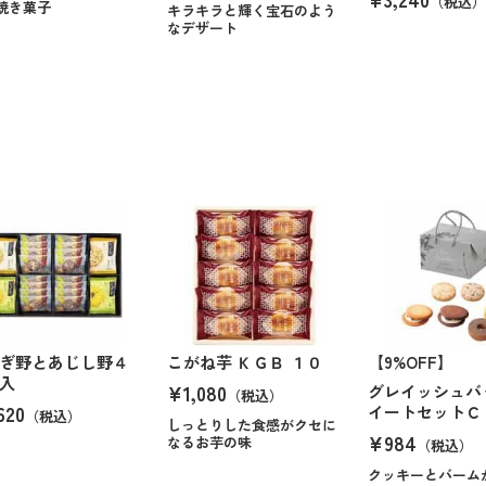
（税込）
焼き菓子
キラキラと輝く宝石のよう
なデザート
ぎ野とあじし野４
こがね芋 ＫＧＢ １０
【9%OFF】
入
¥1,080
グレイッシュバ
（税込）
620
イートセットＣ
（税込）
しっとりした食感がクセに
¥984
なるお芋の味
（税込）
クッキーとバーム