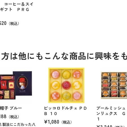
 コーヒー＆スイ
ツギフト ＰＲＧ
620
（税込）
る方は他にもこんな商品に興味を
帽子 ブルー
ピッコロドルチェ ＰＤ
ブールミッシュ
Ｂ １０
ンリュクス Ｇ
188
（税込）
１
¥1,080
（税込）
と製法にこだわった八
¥3,240