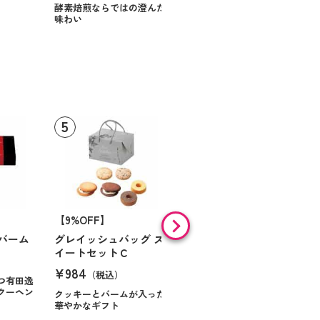
スに甘いお菓子を
酵素焙煎ならではの澄んだ
味わい
【9%OFF】
【46%OFF】
バーム
グレイッシュバッグ ス
ミル・ガトー スイーツ
イートセットＣ
セレクト
¥984
¥868
（税込）
（税込）
つ有田逸
クーヘン
クッキーとバームが入った
華やかなギフト