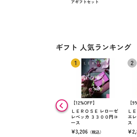
アギフトセット
ギフト 人気ランキング
【12%OFF】
【9
ＬＥＲＯＳＥ レローゼ
ＬＥ
レベッカ ３３００円コ
エレ
ース
ス
¥3,206
¥2,
（税込）