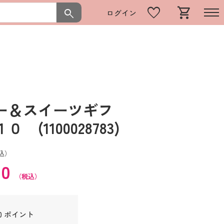
favorite
shopping_cart
search
ログイン
ー＆スイーツギフ
(1100028783)
込）
80
（税込）
0 ポイント