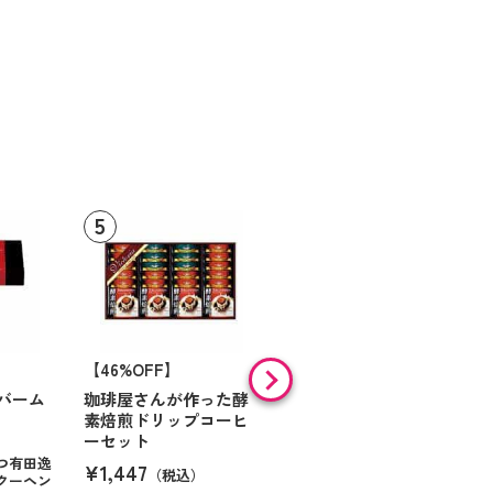
【46%OFF】
【9%OFF】
バーム
珈琲屋さんが作った酵
アラン・ド・パリ ショ
素焙煎ドリップコーヒ
コラオランジュ
ーセット
¥984
（税込）
つ有田逸
¥1,447
（税込）
クーヘン
ハンサムに仕立てたボック