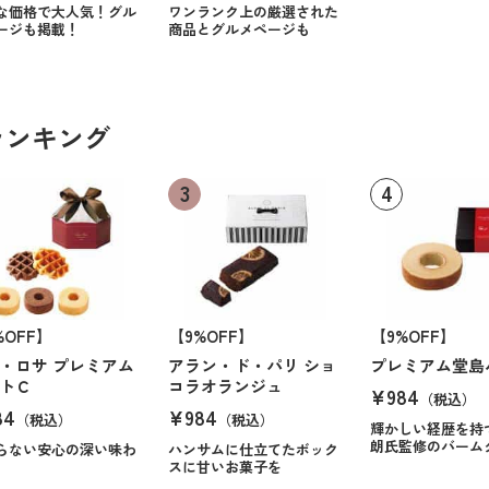
な価格で大人気！グル
ワンランク上の厳選された
ージも掲載！
商品とグルメページも
ランキング
%OFF】
【9%OFF】
【9%OFF】
・ロサ プレミアム
アラン・ド・パリ ショ
プレミアム堂島
トＣ
コラオランジュ
¥984
（税込）
84
¥984
（税込）
（税込）
輝かしい経歴を持
朗氏監修のバーム
らない安心の深い味わ
ハンサムに仕立てたボック
スに甘いお菓子を