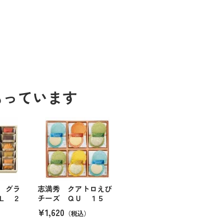
もっています
 グラ
志満秀 クアトロえび
Ｌ ２
チーズ ＱＵ １５
¥1,620
（税込）