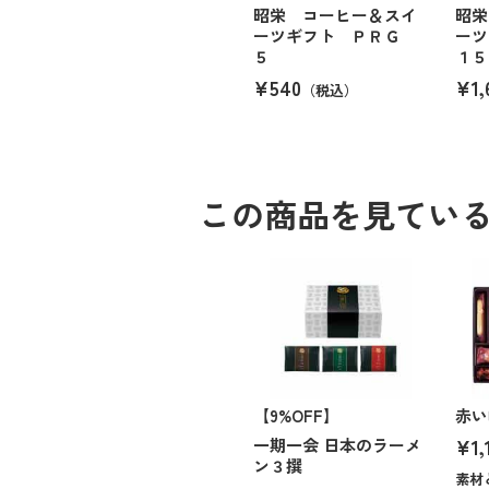
昭栄 コーヒー＆スイ
昭栄
ーツギフト ＰＲＧ
ー
５
１５
¥540
¥1,
（税込）
この商品を見てい
【9%OFF】
赤い
¥1,
一期一会 日本のラーメ
ン３撰
素材