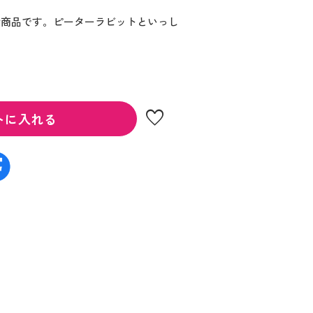
せ商品です。ピーターラビットといっし
。
favorite
トに入れる