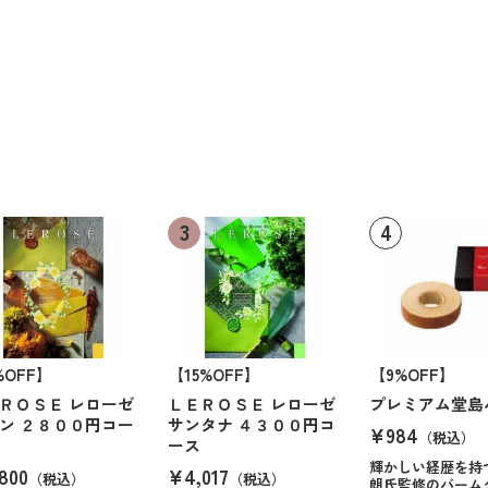
%OFF】
【15%OFF】
【9%OFF】
ＲＯＳＥ レローゼ
ＬＥＲＯＳＥ レローゼ
プレミアム堂島
ン ２８００円コー
サンタナ ４３００円コ
¥984
（税込）
ース
輝かしい経歴を持
800
¥4,017
（税込）
（税込）
朗氏監修のバーム