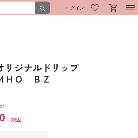
favorite
shopping_cart
search
ログイン
オリジナルドリップ
 ＭＨＯ ＢＺ
込）
60
（税込）