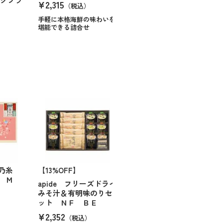
¥2,315
（税込）
手軽に本格海鮮の味わいを
堪能できる詰合せ
保乃糸
【13%OFF】
 Ｍ
apide フリーズドライ
みそ汁＆有明味のりセ
ット ＮＦ ＢＥ
¥2,352
（税込）