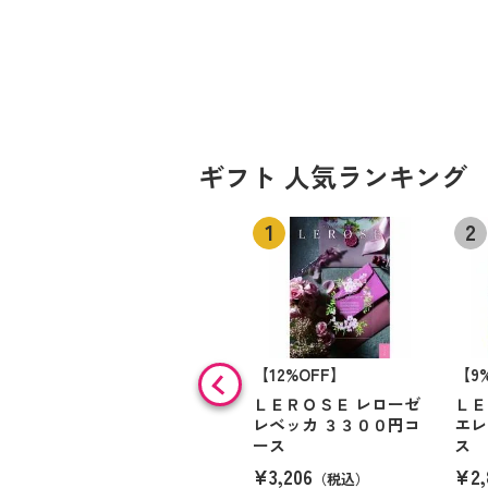
ギフト 人気ランキング
【12%OFF】
【9
ＬＥＲＯＳＥ レローゼ
ＬＥ
レベッカ ３３００円コ
エレ
ース
ス
¥3,206
¥2,
（税込）