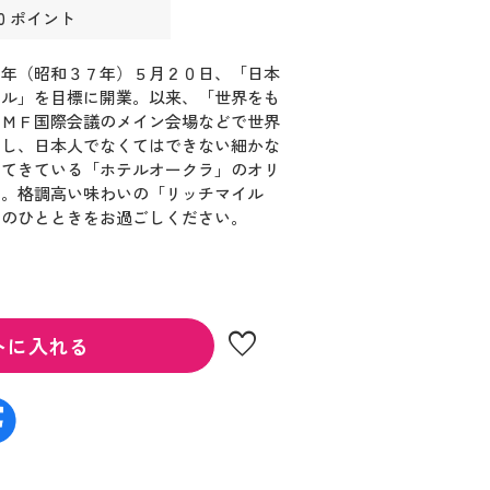
0 ポイント
２年（昭和３７年）５月２０日、「日本
テル」を目標に開業。以来、「世界をも
ＩＭＦ国際会議のメイン会場などで世界
なし、日本人でなくてはできない細かな
してきている「ホテルオークラ」のオリ
す。格調高い味わいの「リッチマイル
いのひとときをお過ごしください。
favorite
トに入れる