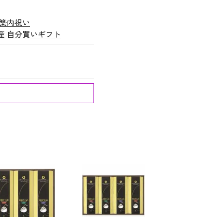
築内祝い
産
自分買いギフト