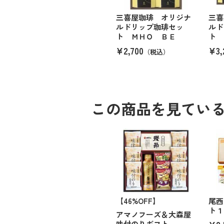
三喜屋珈琲 オリジナ
三喜
ルドリップ珈琲セッ
ルド
ト ＭＨＯ ＢＥ
ト 
¥2,700
¥3,
（税込）
この商品を見てい
【46%OFF】
尾西
ト１
アマノフーズ＆大森屋
味付のりギフト