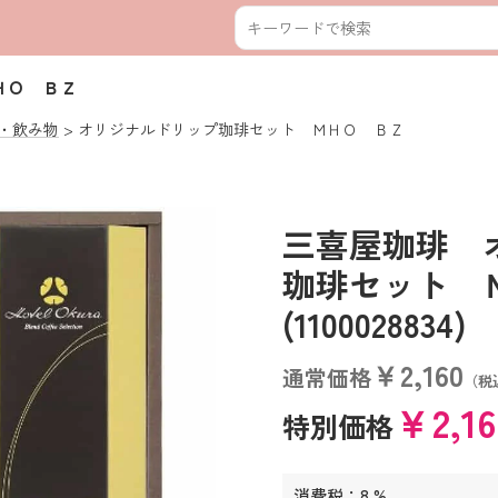
ＨＯ ＢＺ
・飲み物
オリジナルドリップ珈琲セット ＭＨＯ ＢＺ
三喜屋珈琲 
珈琲セット
(1100028834)
￥2,160
通常価格
（税
￥2,1
特別価格
消費税：8 %