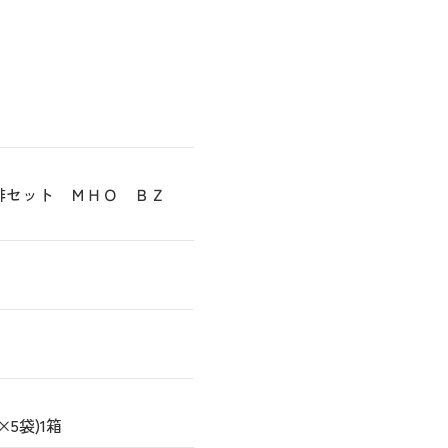
琲セット ＭＨＯ ＢＺ
5袋)1箱