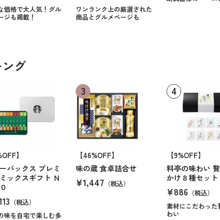
な価格で大人気！グル
ワンランク上の厳選された
ージも掲載！
商品とグルメページも
キング
%OFF】
【46%OFF】
【9%OFF】
ーバックス プレミ
味の蔵 食卓詰合せ
料亭の味わい 
ミックスギフト Ｎ
かけ８種セット
¥1,447
（税込）
０
¥886
（税込）
113
（税込）
素材にこだわった
わい
の味を自宅で楽しむ多