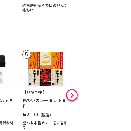
スに甘いお菓子を
酵素焙煎ならではの澄んだ
味わい
【33%OFF】
【9%OFF】
贅沢ふり
味わいカレーセット６
味の素 「クノールＲ」
Ｐ
スープ＆コーヒーギフ
ト Ｎｏ１０
¥2,170
（税込）
¥984
（税込）
贅沢な味
選べる本格カレーをご自宅
で
ほっとくつろぐ時間を届け