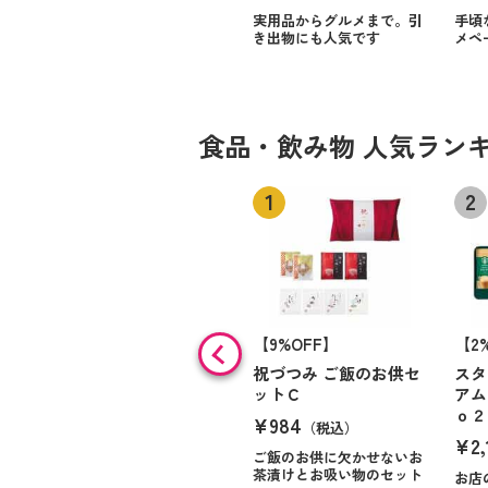
実用品からグルメまで。引
手頃
き出物にも人気です
メペ
食品・飲み物 人気ラン
【9%OFF】
【2
祝づつみ ご飯のお供セ
スタ
ットＣ
アム
ｏ２
¥984
（税込）
¥2,
ご飯のお供に欠かせないお
茶漬けとお吸い物のセット
お店