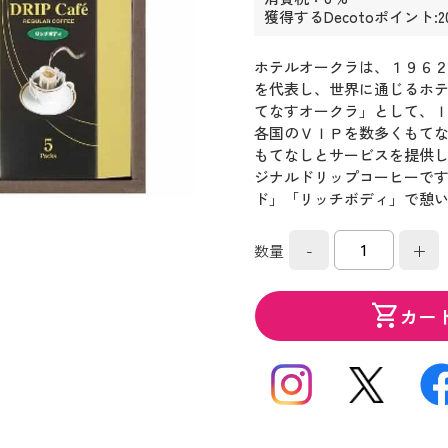
獲得するDecotoポイント:2
ホテルオークラは、１９６
を代表し、世界に通じるホ
てなすオークラ」として、
各国のＶＩＰを数多くもて
もてなしとサービスを提供
ジナルドリップコーヒーで
ド」「リッチボディ」で憩
-
+
数量
shopping_cart
カー