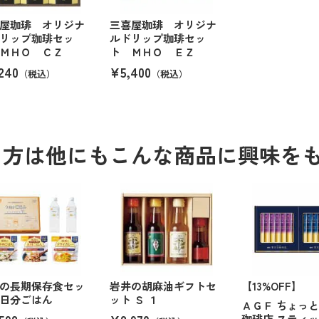
屋珈琲 オリジナ
三喜屋珈琲 オリジナ
リップ珈琲セッ
ルドリップ珈琲セッ
ＭＨＯ ＣＺ
ト ＭＨＯ ＥＺ
240
¥5,400
（税込）
（税込）
る方は他にもこんな商品に興味を
の長期保存食セッ
岩井の胡麻油ギフトセ
【13%OFF】
日分ごはん
ット Ｓ １
ＡＧＦ ちょっ
珈琲店 スティ