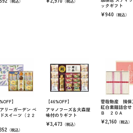
592
¥2,970
（税込）
（税込）
ックギフト
¥940
（税込）
3%OFF】
【46%OFF】
菅哉物産 揖
紅白素麺詰合せ
アリーガーデン ベ
アマノフーズ＆大森屋
Ｂ ２０Ａ
ドスイーツ（２２
味付のりギフト
¥2,160
（税込）
¥3,473
（税込）
352
（税込）