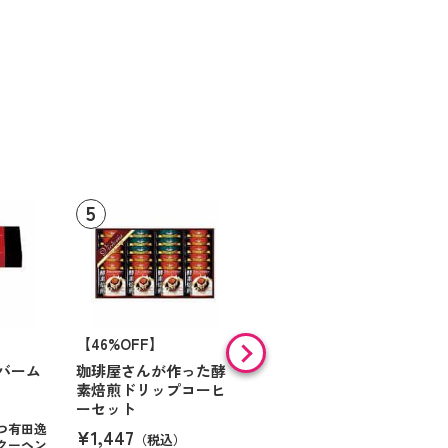
【46%OFF】
【9%OFF】
バーム
珈琲屋さんが作った酵
アラン・ド・パリ ショ
素焙煎ドリップコーヒ
コラオランジュ
ーセット
¥984
（税込）
つ有田逸
¥1,447
（税込）
クーヘン
ハンサムに仕立てたボック