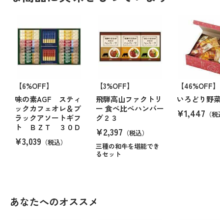
【6%OFF】
【3%OFF】
【46%OFF】
味の素AGF スティ
飛騨高山ファクトリ
いろどり野
ックカフェオレ＆ブ
ー 食べ比べハンバー
¥1,447
（税
ラックアソートギフ
グ２３
ト ＢＺＴ ３０Ｄ
¥2,397
（税込）
¥3,039
（税込）
三種の和牛を堪能でき
るセット
あなたへのオススメ