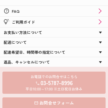
help
FAQ
tips_and_updates
ご利用ガイド
お支払い方法について
配送について
配達希望日、時間帯の指定について
返品、キャンセルについて
お電話でのお問合せはこちら
03-5787-8996
call
平日10:00～17:00 ※土日祝日お休み
お問合せフォーム
mail