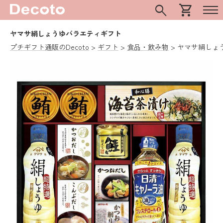
search
shopping_cart
ヤマサ絹しょうゆバラエティギフト
プチギフト通販のDecoto
ギフト
食品・飲み物
ヤマサ絹しょ