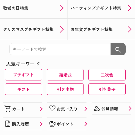
敬老の日特集
ハロウィンプチギフト特集
クリスマスプチギフト特集
お年賀プチギフト特集
search
人気キーワード
プチギフト
結婚式
二次会
ギフト
引き出物
引き菓子
manage_accounts
shopping_cart
favorite
会員情報
カート
お気に入り
description
savings
購入履歴
ポイント