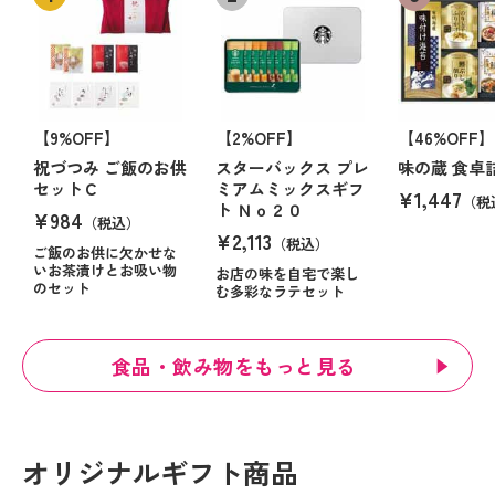
【9%OFF】
【2%OFF】
【46%OFF】
祝づつみ ご飯のお供
スターバックス プレ
味の蔵 食卓
セットＣ
ミアムミックスギフ
¥1,447
（税
ト Ｎｏ２０
¥984
（税込）
¥2,113
（税込）
ご飯のお供に欠かせな
いお茶漬けとお吸い物
お店の味を自宅で楽し
のセット
む多彩なラテセット
食品・飲み物をもっと見る
オリジナルギフト商品