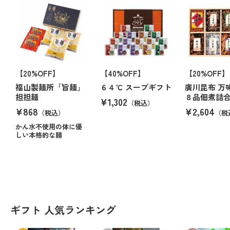
【20%OFF】
【40%OFF】
【20%OFF】
福山製麺所「旨麺」
６４℃ スープギフト
廣川昆布 万
担担麺
８品佃煮詰
¥1,302
（税込）
¥868
¥2,604
（税込）
（税
かん水不使用の体に優
しい本格的な麺
ギフト 人気ランキング