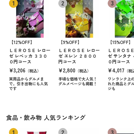
【12%OFF】
【9%OFF】
【15%OFF】
ＬＥＲＯＳＥ レロー
ＬＥＲＯＳＥ レロー
ＬＥＲＯＳＥ
ゼ レベッカ ３３０
ゼ エレン ２８００
ゼ サンタナ
０円コース
円コース
０円コース
¥3,206
¥2,800
¥4,017
（税込）
（税込）
（税
実用品からグルメま
手頃な価格で大人気！
ワンランク上
で。引き出物にも人気
グルメページも掲載！
れた商品とグ
です
ジも
食品・飲み物 人気ランキング