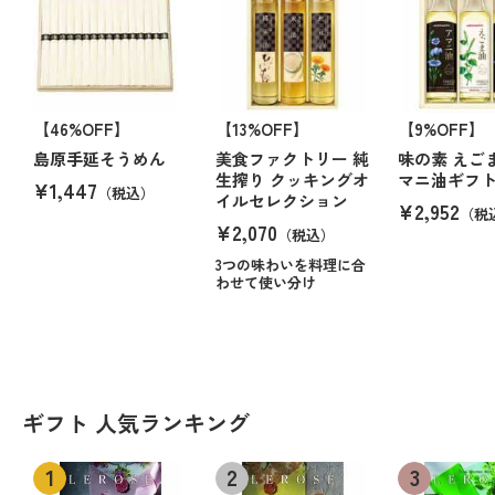
【46%OFF】
【13%OFF】
【9%OFF】
島原手延そうめん
美食ファクトリー 純
味の素 えご
生搾り クッキングオ
マニ油ギフ
¥1,447
（税込）
イルセレクション
¥2,952
（税
¥2,070
（税込）
3つの味わいを料理に合
わせて使い分け
ギフト 人気ランキング