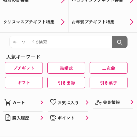
敬老の日特集
ハロウィンプチギフト特集
クリスマスプチギフト特集
お年賀プチギフト特集
search
人気キーワード
プチギフト
結婚式
二次会
ギフト
引き出物
引き菓子
manage_accounts
shopping_cart
favorite
会員情報
カート
お気に入り
description
savings
購入履歴
ポイント