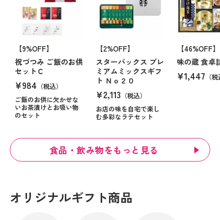
【9%OFF】
【2%OFF】
【46%OFF】
祝づつみ ご飯のお供
スターバックス プレ
味の蔵 食卓
セットＣ
ミアムミックスギフ
¥1,447
（税
ト Ｎｏ２０
¥984
（税込）
¥2,113
（税込）
ご飯のお供に欠かせな
いお茶漬けとお吸い物
お店の味を自宅で楽し
のセット
む多彩なラテセット
食品・飲み物をもっと見る
オリジナルギフト商品