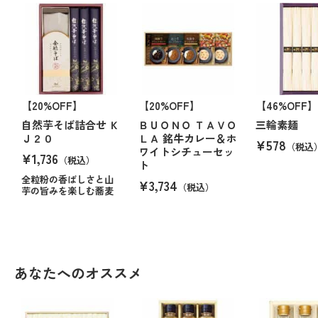
【20%OFF】
【20%OFF】
【46%OFF】
自然芋そば詰合せ Ｋ
ＢＵＯＮＯ ＴＡＶＯ
三輪素麺
Ｊ２０
ＬＡ 銘牛カレー＆ホ
¥578
（税込
ワイトシチューセッ
¥1,736
（税込）
ト
全粒粉の香ばしさと山
¥3,734
（税込）
芋の旨みを楽しむ蕎麦
あなたへのオススメ