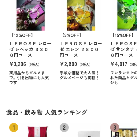
【12%OFF】
【9%OFF】
【15%OFF】
ＬＥＲＯＳＥ レロー
ＬＥＲＯＳＥ レロー
ＬＥＲＯＳＥ
ゼ レベッカ ３３０
ゼ エレン ２８００
ゼ サンタナ
０円コース
円コース
０円コース
¥3,206
¥2,800
¥4,017
（税込）
（税込）
（税
実用品からグルメま
手頃な価格で大人気！
ワンランク上
で。引き出物にも人気
グルメページも掲載！
れた商品とグ
です
ジも
食品・飲み物 人気ランキング