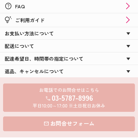
help
FAQ
tips_and_updates
ご利用ガイド
お支払い方法について
配送について
配達希望日、時間帯の指定について
返品、キャンセルについて
お電話でのお問合せはこちら
03-5787-8996
call
平日10:00～17:00 ※土日祝日お休み
お問合せフォーム
mail