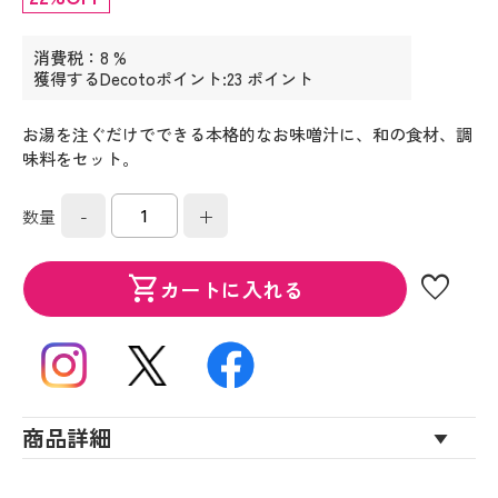
消費税：8 %
獲得するDecotoポイント:23 ポイント
お湯を注ぐだけでできる本格的なお味噌汁に、和の食材、調
味料をセット。
-
+
数量
favorite
shopping_cart
カートに入れる
商品詳細