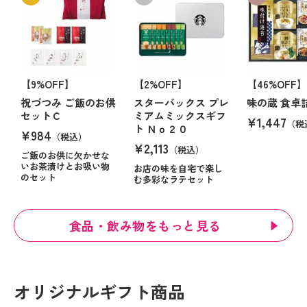
【9%OFF】
【2%OFF】
【46%OFF】
祝づつみ ご飯のお供
スターバックス プレ
味の蔵 食卓
セットＣ
ミアムミックスギフ
¥1,447
（税
ト Ｎｏ２０
¥984
（税込）
¥2,113
（税込）
ご飯のお供に欠かせな
いお茶漬けとお吸い物
お店の味を自宅で楽し
のセット
む多彩なラテセット
食品・飲み物をもっと見る
オリジナルギフト商品