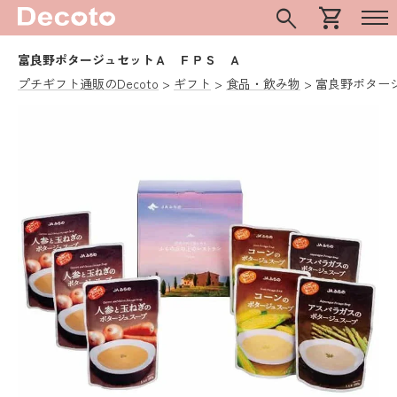
search
shopping_cart
富良野ポタージュセットＡ ＦＰＳ Ａ
プチギフト通販のDecoto
ギフト
食品・飲み物
富良野ポター