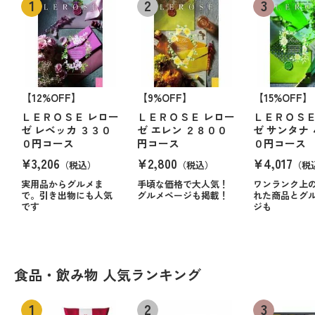
【12%OFF】
【9%OFF】
【15%OFF】
ＬＥＲＯＳＥ レロー
ＬＥＲＯＳＥ レロー
ＬＥＲＯＳＥ
ゼ レベッカ ３３０
ゼ エレン ２８００
ゼ サンタナ
０円コース
円コース
０円コース
¥3,206
¥2,800
¥4,017
（税込）
（税込）
（税
実用品からグルメま
手頃な価格で大人気！
ワンランク上
で。引き出物にも人気
グルメページも掲載！
れた商品とグ
です
ジも
食品・飲み物 人気ランキング