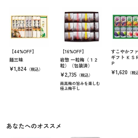
【44%OFF】
【16%OFF】
すこやかフ
ギフト ＫＳ
麺三昧
岩惣 一粒梅（１２
Ｐ
粒）（包装済）
¥1,824
（税込）
¥1,620
（税
¥2,735
（税込）
南高梅の旨みを楽しむ
極上梅干し
あなたへのオススメ