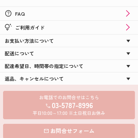
help
FAQ
tips_and_updates
ご利用ガイド
お支払い方法について
配送について
配達希望日、時間帯の指定について
返品、キャンセルについて
お電話でのお問合せはこちら
03-5787-8996
call
平日10:00～17:00 ※土日祝日お休み
お問合せフォーム
mail