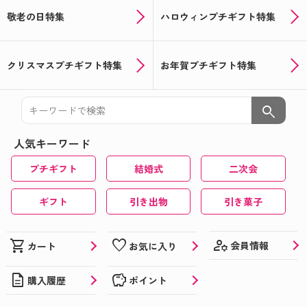
敬老の日特集
ハロウィンプチギフト特集
クリスマスプチギフト特集
お年賀プチギフト特集
search
人気キーワード
プチギフト
結婚式
二次会
ギフト
引き出物
引き菓子
manage_accounts
shopping_cart
favorite
会員情報
カート
お気に入り
description
savings
購入履歴
ポイント