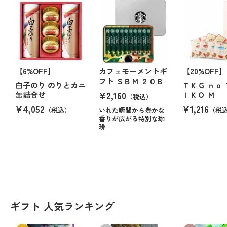
【6%OFF】
カフェモーメントギ
【20%OFF】
フト ＳＢＭ ２０Ｂ
白子のり のりとカニ
ＴＫＧ ｎｏ
¥2,160
缶詰合せ
ＩＫＯ Ｍ
（税込）
¥4,052
¥1,216
（税込）
いれた瞬間から豊かな
（税
香りが広がる特別な珈
琲
ギフト 人気ランキング