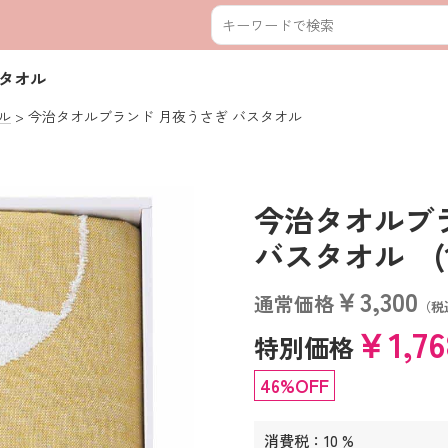
スタオル
ル
今治タオルブランド 月夜うさぎ バスタオル
今治タオルブ
バスタオル (110
￥3,300
通常価格
（税
￥1,7
特別価格
46%OFF
消費税：10 %