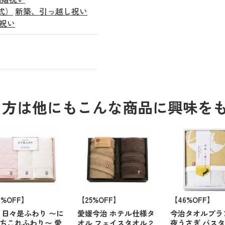
式）
新築、引っ越し祝い
祝い
る方は他にもこんな商品に興味を
6%OFF】
【25%OFF】
【46%OFF】
 日々是ふわり 〜に
愛媛今治 ホテル仕様タ
今治タオルブラ
ちこれふわり〜 愛
オル フェイスタオル２
夜うさぎ バス