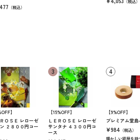
¥4,053
（税込）
477
（税込）
%OFF】
【15%OFF】
【9%OFF】
ＲＯＳＥ レローゼ
ＬＥＲＯＳＥ レローゼ
プレミアム堂島
ン ２８００円コー
サンタナ ４３００円コ
¥984
（税込）
ース
輝かしい経歴を持