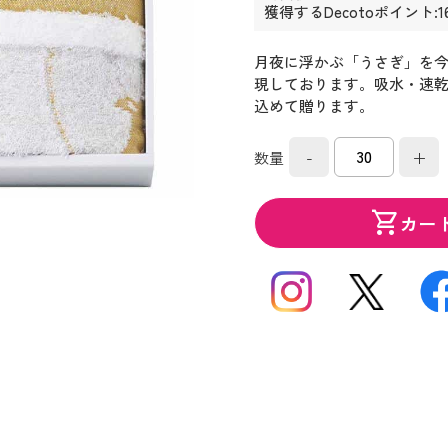
獲得するDecotoポイント:1
月夜に浮かぶ「うさぎ」を
現しております。吸水・速
込めて贈ります。
-
+
数量
shopping_cart
カー