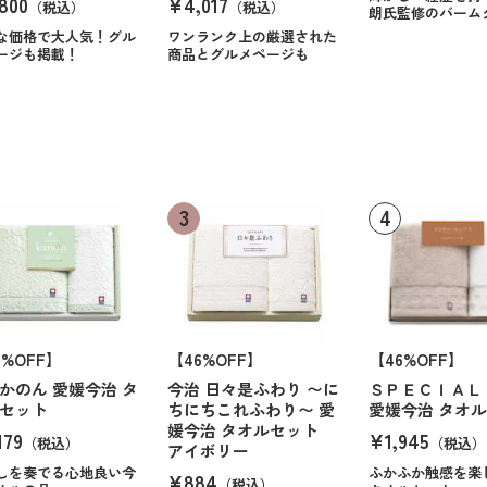
800
¥4,017
（税込）
（税込）
朗氏監修のバーム
な価格で大人気！グル
ワンランク上の厳選された
ージも掲載！
商品とグルメページも
6%OFF】
【46%OFF】
【46%OFF】
かのん 愛媛今治 タ
今治 日々是ふわり 〜に
ＳＰＥＣＩＡＬ
セット
ちにちこれふわり〜 愛
愛媛今治 タオ
媛今治 タオルセット
179
¥1,945
（税込）
（税込）
アイボリー
しを奏でる心地良い今
ふかふか触感を楽
¥884
（税込）