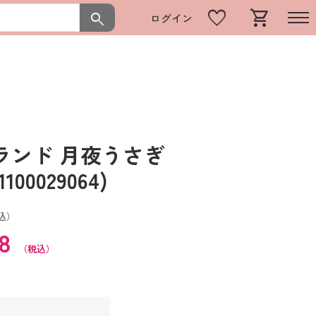
favorite
shopping_cart
search
ログイン
ランド 月夜うさぎ
0029064)
込）
68
（税込）