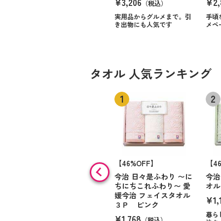
¥3,206
¥2,
（税込）
実用品からグルメまで。引
手頃
き出物にも人気です
メペ
タオル 人気ランキング
【46%OFF】
【4
今治 日々是ふわり 〜に
今治
ちにちこれふわり〜 愛
オル
媛今治 フェイスタオル
¥1,
３Ｐ ピンク
暮ら
¥1,768
（税込）