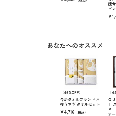
媛今
ピン
¥1,
あなたへのオススメ
【46%OFF】
【4
今治タオルブランド 月
ＯＵ
夜うさぎ タオルセット
Ｉ 
Ｐ 
¥4,716
（税込）
アー