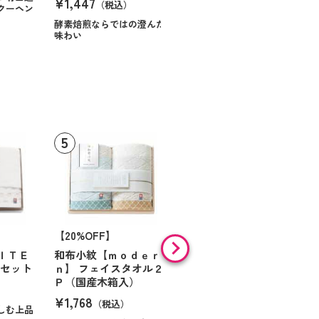
¥1,447
（税込）
クーヘン
ハンサムに仕立てたボック
スに甘いお菓子を
酵素焙煎ならではの澄んだ
味わい
【20%OFF】
フェイスタオル ブルー
¥1,320
ＩＴＥ
和布小紋【ｍｏｄｅｒ
（税込）
ルセット
ｎ】 フェイスタオル２
Ｐ（国産木箱入）
¥1,768
（税込）
しむ上品