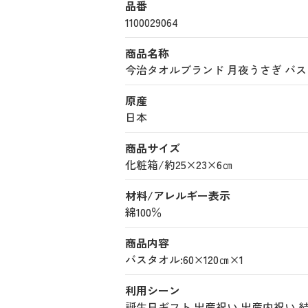
品番
1100029064
商品名称
今治タオルブランド 月夜うさぎ バスタオル
原産
日本
商品サイズ
化粧箱/約25×23×6㎝
材料/アレルギー表示
綿100％
商品内容
バスタオル:60×120㎝×1
利用シーン
誕生日ギフト
出産祝い
出産内祝い