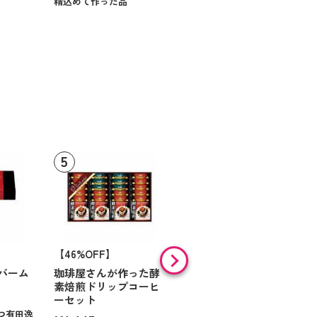
精込めて作った品
【46%OFF】
【9%OFF】
バーム
珈琲屋さんが作った酵
アラン・ド・パリ ショ
素焙煎ドリップコーヒ
コラオランジュ
ーセット
¥984
（税込）
つ有田逸