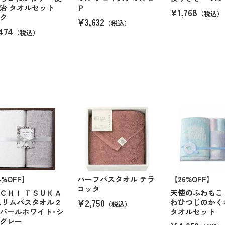
治 タオルセット
Ｐ
¥1,768
（税込）
ク
¥3,632
（税込）
474
（税込）
4%OFF】
ハーフバスタオル テラ
【26%OFF】
コッタ
ＣＨＩ ＴＳＵＫＡ
天使のふわもこ
¥2,750
スリムバスタオル２
わひつじのかく
（税込）
パールホワイト･シ
タオルセット
グレー