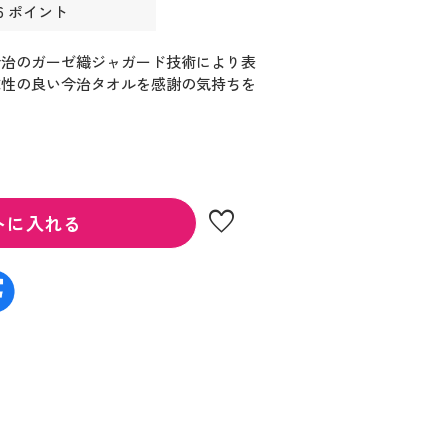
6 ポイント
今治のガーゼ織ジャガード技術により表
乾性の良い今治タオルを感謝の気持ちを
favorite
トに入れる