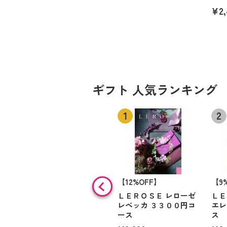
¥2,
ギフト 人気ランキング
【12%OFF】
【9
ＬＥＲＯＳＥ レローゼ
ＬＥ
レベッカ ３３００円コ
エレ
ース
ス