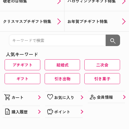
敬老の日特集
ハロウィンプチギフト特集
クリスマスプチギフト特集
お年賀プチギフト特集
search
人気キーワード
プチギフト
結婚式
二次会
ギフト
引き出物
引き菓子
manage_accounts
shopping_cart
favorite
会員情報
カート
お気に入り
description
savings
購入履歴
ポイント