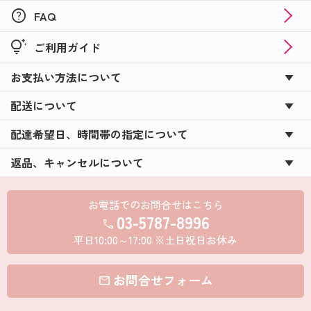
help
FAQ
tips_and_updates
ご利用ガイド
お支払い方法について
配送について
配達希望日、時間帯の指定について
返品、キャンセルについて
お電話でのお問合せはこちら
03-5787-8996
call
平日10:00～17:00 ※土日祝日お休み
お問合せフォーム
mail