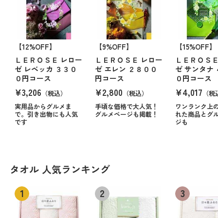
【12%OFF】
【9%OFF】
【15%OFF】
ＬＥＲＯＳＥ レロー
ＬＥＲＯＳＥ レロー
ＬＥＲＯＳＥ
ゼ レベッカ ３３０
ゼ エレン ２８００
ゼ サンタナ
０円コース
円コース
０円コース
¥3,206
¥2,800
¥4,017
（税込）
（税込）
（税
実用品からグルメま
手頃な価格で大人気！
ワンランク上
で。引き出物にも人気
グルメページも掲載！
れた商品とグ
です
ジも
タオル 人気ランキング