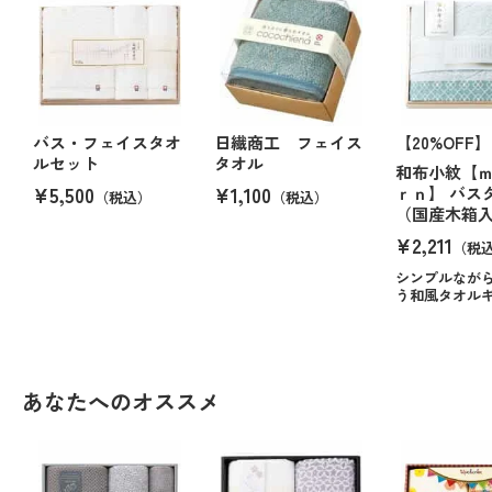
バス・フェイスタオ
日繊商工 フェイス
【20%OFF】
ルセット
タオル
和布小紋【
¥5,500
¥1,100
ｒｎ】 バス
（税込）
（税込）
（国産木箱
¥2,211
（税
シンプルなが
う和風タオル
あなたへのオススメ