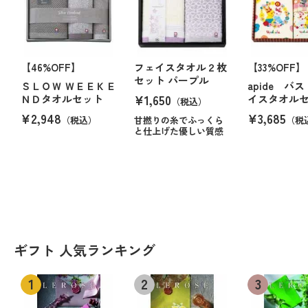
【46%OFF】
フェイスタオル２枚
【33%OFF】
セット パープル
ＳＬＯＷ ＷＥＥＫＥ
apide バ
¥1,650
ＮＤタオルセット
イスタオル
（税込）
¥2,948
¥3,685
（税込）
甘撚りの糸でふっくら
（税
と仕上げた優しい質感
ギフト 人気ランキング