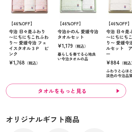
【46%OFF】
【46%OFF】
【46%OFF】
今治 日々是ふわり
今治かのん 愛媛今治
今治 日々是
〜にちにちこれふわ
タオルセット
〜にちにち
り〜 愛媛今治 フェ
り〜 愛媛今
¥1,179
（税込）
イスタオル３Ｐ ピ
ルセット 
ンク
ー
暮らしを奏でる心地良
い今治タオルの品
¥1,768
¥884
（税込）
（税込
ふわりと心ほ
淡色の今治品
タオルをもっと見る
オリジナルギフト商品