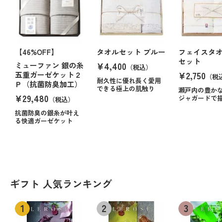
【46%OFF】
タオルセット ブルー
フェイスタ
セット
¥4,400
ミューファン 銀の糸
（税込）
¥2,750
五重ガーゼケット２
（税
耐久性に優れ長く愛用
Ｐ（抗菌防臭加工）
できる極上の肌触り
瀬戸内の豊か
¥29,480
ジャガードで
（税込）
抗菌防臭の銀糸が叶え
る快適ガーゼケット
ギフト 人気ランキング