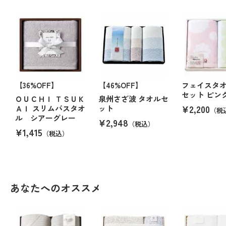
【36%OFF】
【46%OFF】
フェイスタ
セット ピン
ＯＵＣＨＩ ＴＳＵＫ
泉州さざ波 タオルセ
¥2,200
ＡＩ スリムバスタオ
ット
（税
ル シアーグレー
¥2,948
（税込）
¥1,415
（税込）
あなたへのオススメ