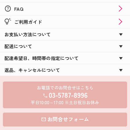
help
FAQ
tips_and_updates
ご利用ガイド
お支払い方法について
配送について
配達希望日、時間帯の指定について
返品、キャンセルについて
お電話でのお問合せはこちら
03-5787-8996
call
平日10:00～17:00 ※土日祝日お休み
お問合せフォーム
mail