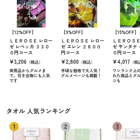
【12%OFF】
【9%OFF】
【15%OFF】
ＬＥＲＯＳＥ レロー
ＬＥＲＯＳＥ レロー
ＬＥＲＯＳＥ
ゼ レベッカ ３３０
ゼ エレン ２８００
ゼ サンタナ
０円コース
円コース
０円コース
¥3,206
¥2,800
¥4,017
（税込）
（税込）
（税
実用品からグルメま
手頃な価格で大人気！
ワンランク上
で。引き出物にも人気
グルメページも掲載！
れた商品とグ
です
ジも
タオル 人気ランキング