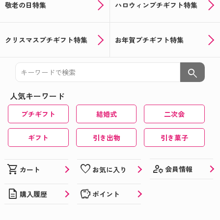
敬老の日特集
ハロウィンプチギフト特集
クリスマスプチギフト特集
お年賀プチギフト特集
search
人気キーワード
プチギフト
結婚式
二次会
ギフト
引き出物
引き菓子
manage_accounts
shopping_cart
favorite
会員情報
カート
お気に入り
description
savings
購入履歴
ポイント