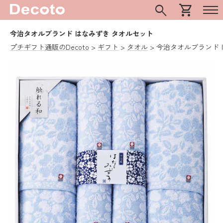
search
shopping_cart
今治タオルブランド はなみずき タオルセット
プチギフト通販のDecoto
ギフト
タオル
今治タオルブランド 