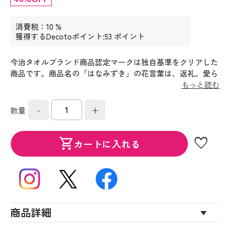
消費税：10 %
獲得するDecotoポイント:53 ポイント
今治タオルブランド商品認定マークは独自基準をクリアした
商品です。商品名の「はなみずき」の花言葉は、返礼。愛ら
しい花柄に感謝の思いを託しました。
もっと読む
-
+
数量
favorite
shopping_cart
カートに入れる
商品詳細