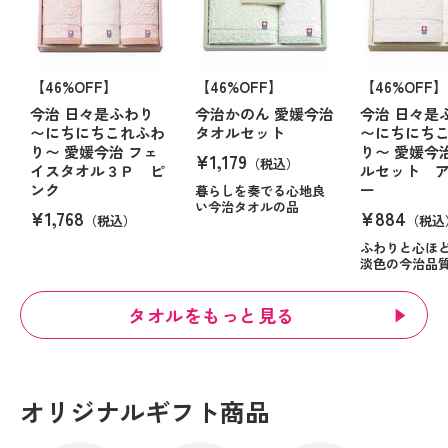
【46%OFF】
【46%OFF】
【46%OFF】
今治 日々是ふわり
今治かのん 愛媛今治
今治 日々是
〜にちにちこれふわ
タオルセット
〜にちにち
り〜 愛媛今治 フェ
り〜 愛媛今
¥1,179
（税込）
イスタオル３Ｐ ピ
ルセット 
ンク
ー
暮らしを奏でる心地良
い今治タオルの品
¥1,768
¥884
（税込）
（税込
ふわりと心ほ
淡色の今治品
タオルをもっと見る
オリジナルギフト商品