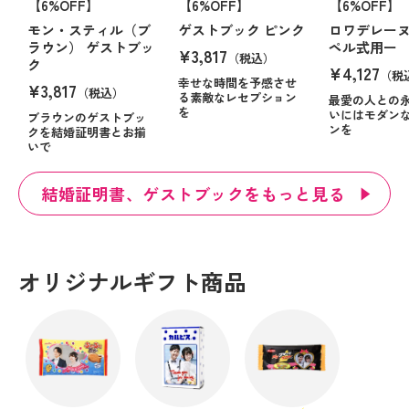
【6%OFF】
【6%OFF】
【6%OFF】
モン・スティル（ブ
ゲストブック ピンク
ロワデレーヌ
ラウン） ゲストブッ
ペル式用ー
¥3,817
（税込）
ク
¥4,127
（税
幸せな時間を予感させ
¥3,817
（税込）
る素敵なレセプション
最愛の人との
を
いにはモダン
ブラウンのゲストブッ
ンを
クを結婚証明書とお揃
いで
結婚証明書、ゲストブックをもっと見る
オリジナルギフト商品