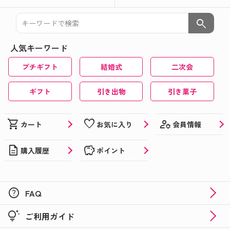
search
人気キーワード
プチギフト
結婚式
二次会
ギフト
引き出物
引き菓子
manage_accounts
shopping_cart
favorite
会員情報
カート
お気に入り
description
savings
購入履歴
ポイント
help
FAQ
tips_and_updates
ご利用ガイド