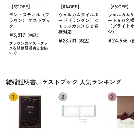
【6%OFF】
【6%OFF】
【6%OFF】
モン・スティル（ブ
ウェルカムタイルボ
ウェルカム
ラウン） ゲストブッ
ード（ランタン）＜
ート５０名
ク
モロッカン＞５０名
（ブライト
様対応
ジ）
¥3,817
（税込）
¥23,731
¥24,556
（税込）
（
ブラウンのゲストブッ
クを結婚証明書とお揃
いで
結婚証明書、ゲストブック 人気ランキング