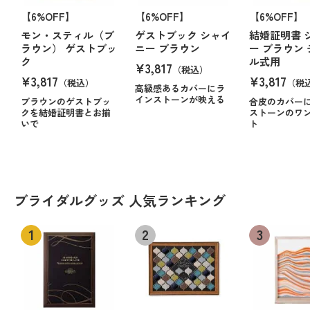
【6%OFF】
【6%OFF】
【6%OFF】
モン・スティル（ブ
ゲストブック シャイ
結婚証明書 
ラウン） ゲストブッ
ニー ブラウン
ー ブラウン
ク
ル式用
¥3,817
（税込）
¥3,817
¥3,817
（税込）
（税
高級感あるカバーにラ
インストーンが映える
ブラウンのゲストブッ
合皮のカバー
クを結婚証明書とお揃
ストーンのワ
いで
ト
ブライダルグッズ 人気ランキング