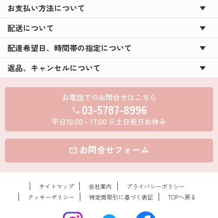
お支払い方法について
配送について
配達希望日、時間帯の指定について
返品、キャンセルについて
お電話でのお問合せはこちら
03-5787-8996
call
平日10:00～17:00 ※土日祝日お休み
お問合せフォーム
mail
サイトマップ
会社案内
プライバシーポリシー
クッキーポリシー
特定商取引に基づく表記
TOPへ戻る