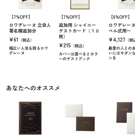
【7%OFF】
【7%OFF】
【6%OFF】
ロワデレーヌ 立会人
追加用 シャイニー
ロワデレーヌ
署名欄追加分
ゲストカード（１０
ペル式用ー
枚）
¥61
¥4,127
（税込）
（税
¥215
（税込）
幅広い人気を誇るロワ
最愛の人との
デレーヌ
いにはモダン
カバーは選べる２カラ
ンを
ーのゲストブック
あなたへのオススメ