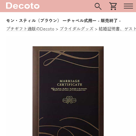
search
shopping_cart
モン・スティル（ブラウン） ーチャペル式用ー
- 販売終了 -
プチギフト通販のDecoto
ブライダルグッズ
結婚証明書、ゲス