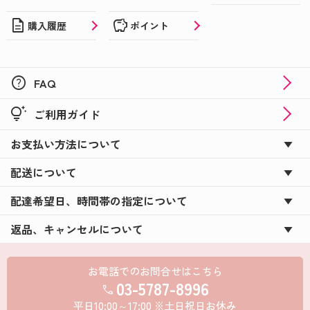
description
savings
購入履歴
ポイント
help
FAQ
tips_and_updates
ご利用ガイド
お支払い方法について
配送について
配達希望日、時間帯の指定について
返品、キャンセルについて
お電話でのお問合せはこちら
03-5787-8996
call
平日10:00～17:00 ※土日祝日お休み