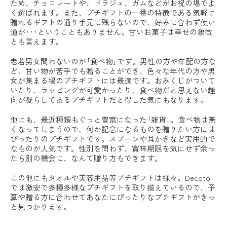
ため、チョコレートや、ドラジェ、ガムなどがお祝の場でよ
く選ばれます。また、プチギフトの一番の特徴である気軽に
贈れるギフトの通り手元に残らないので、好みに合わず使い
道が･･･ということもありません。甘いお菓子は幸せの象徴
とも言えます。
老若男女問わないのが｢食べ物｣です。男性の方や年配の方な
ど、甘い物が苦手でも贈ることができ、色々な年代の方や男
女が集まる場のプチギフトには最適です。おみくじがついて
いたり、ラッピングが可愛かったり、食べ物だと思えない趣
向が凝らしてあるプチギフトだと得した気にもなります。
他にも、最近種類もぐっと豊富になった｢雑貨｣。食べ物は無
くなってしまうので、何か記念になるものを贈りたい方には
ぴったりのプチギフトです。スプーンや耳かきなど実用的で
なものが人気です。性別を問わず、賞味期限を気にせず余っ
たら別の機会に、なんて贈り方もできます。
この他にもタオルや美容用品等プチギフトは様々。Decoto
では激安で多種多様なプチギフトを取り揃えているので、予
算や贈る方に合わせてあなたにぴったりなプチギフトがきっ
と見つかります。