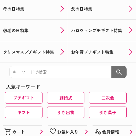
母の日特集
父の日特集
敬老の日特集
ハロウィンプチギフト特集
クリスマスプチギフト特集
お年賀プチギフト特集
search
人気キーワード
プチギフト
結婚式
二次会
ギフト
引き出物
引き菓子
manage_accounts
shopping_cart
favorite
会員情報
カート
お気に入り