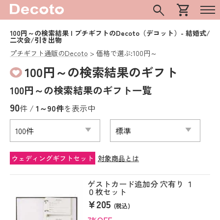
search
shopping_cart
100円～の検索結果 | プチギフトのDecoto（デコット）- 結婚式/
二次会/引き出物
プチギフト通販のDecoto
価格で選ぶ:100円～
100円～の検索結果のギフト
100円～の検索結果のギフト一覧
90
件 /
1～90件
を表示中
ウェディングギフトセット
対象商品とは
ゲストカード追加分 穴有り １
０枚セット
¥205
(税込)
7%OFF