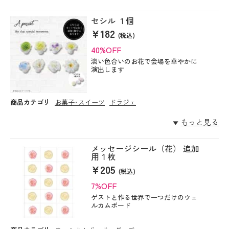
セシル １個
¥182
(税込)
40%OFF
淡い色合いのお花で会場を華やかに
演出します
商品カテゴリ
お菓子･スイーツ
ドラジェ
もっと見る
メッセージシール（花） 追加
用１枚
¥205
(税込)
7%OFF
ゲストと作る世界で一つだけのウェ
ルカムボード