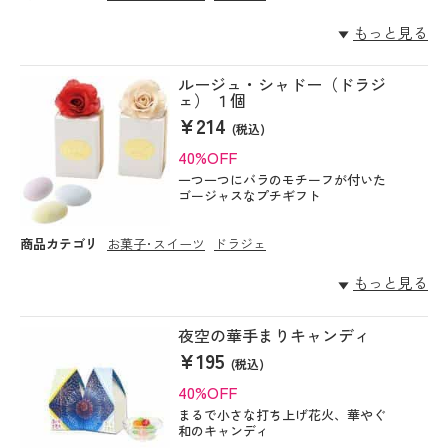
もっと見る
ルージュ・シャドー（ドラジ
ェ） １個
¥214
(税込)
40%OFF
一つ一つにバラのモチーフが付いた
ゴージャスなプチギフト
商品カテゴリ
お菓子･スイーツ
ドラジェ
もっと見る
夜空の華手まりキャンディ
¥195
(税込)
40%OFF
まるで小さな打ち上げ花火、華やぐ
和のキャンディ