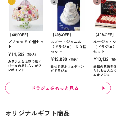
【40%OFF】
【40%OFF】
【40%OFF】
プリモモ ５０個セッ
スノー・ジュエル
ルージュ・
ト
（ドラジェ） ６０個
（ドラジェ）
セット
セット
¥14,592
（税込）
¥19,899
¥13,132
（税込）
（税
カラフルなお花で輝く
パールのあしらいがワ
幸せを運ぶウェディン
愛情の意味を
ンポイント
グドラジェ
られる大人な
ムオブジェ
ドラジェをもっと見る
オリジナルギフト商品