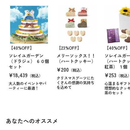
【40%OFF】
【23%OFF】
【40%OFF】
ソレイユガーデン
メリーソックス！！
ソレイユガ
（ドラジェ） ６０個
（ハートクッキー）
（ハートク
セット
紅茶） １個
¥200
（税込）
¥18,439
¥253
（税込）
（税込
クリスマスブーツにた
くさんの感謝の気持ち
大人数のイベントやパ
心温まるギフ
を込めて
ーティーに最適！
理想的なクッ
茶のセット
あなたへのオススメ