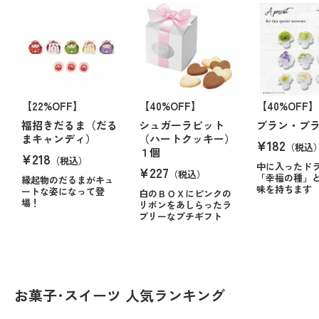
【22%OFF】
【40%OFF】
【40%OFF】
福招きだるま（だる
シュガーラビット
ブラン・ブラ
まキャンディ）
（ハートクッキー）
¥182
（税込
１個
¥218
（税込）
中に入ったド
¥227
（税込）
「幸福の種」
縁起物のだるまがキュ
味を持ちます
ートな姿になって登
白のＢＯＸにピンクの
場！
リボンをあしらったラ
ブリーなプチギフト
お菓子･スイーツ 人気ランキング