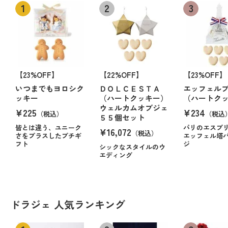
【23%OFF】
【22%OFF】
【23%OFF】
いつまでもヨロシク
ＤＯＬＣＥＳＴＡ
エッフェル
ッキー
（ハートクッキー）
（ハートク
ウェルカムオブジェ
¥225
¥234
（税込）
（税込
５５個セット
皆とは違う、ユニーク
パリのエスプ
¥16,072
（税込）
さをプラスしたプチギ
エッフェル塔
フト
ジ
シックなスタイルのウ
エディング
ドラジェ 人気ランキング