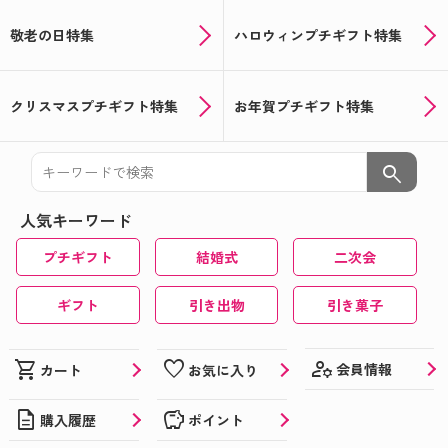
敬老の日特集
ハロウィンプチギフト特集
クリスマスプチギフト特集
お年賀プチギフト特集
search
人気キーワード
プチギフト
結婚式
二次会
ギフト
引き出物
引き菓子
manage_accounts
shopping_cart
favorite
会員情報
カート
お気に入り
description
savings
購入履歴
ポイント