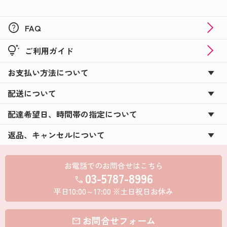
help
FAQ
tips_and_updates
ご利用ガイド
お支払い方法について
配送について
配達希望日、時間帯の指定について
返品、キャンセルについて
お電話でのお問合せはこちら
03-5787-8996
call
平日10:00～17:00 ※土日祝日お休み
お問合せフォーム
mail