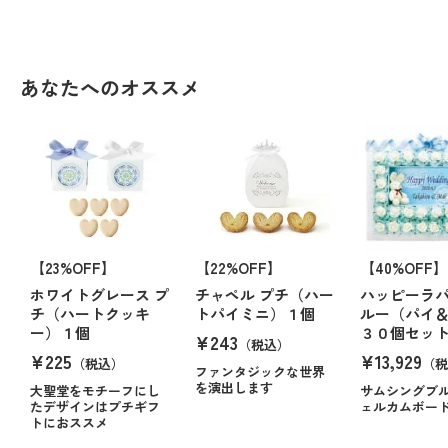
あなたへのオススメ
【23%OFF】
【22%OFF】
【40%OFF】
ホワイトグレース プ
チャペル プチ（ハー
ハッピーラ
チ（ハートクッキ
トパイミニ）１個
ルー（パイ
ー）１個
３０個セッ
¥243
（税込）
¥225
¥13,929
（税込）
（税
ファンタジックな世界
を演出します
大聖堂をモチーフにし
サムシングブ
たデザインはプチギフ
ェルカムボー
トにおススメ