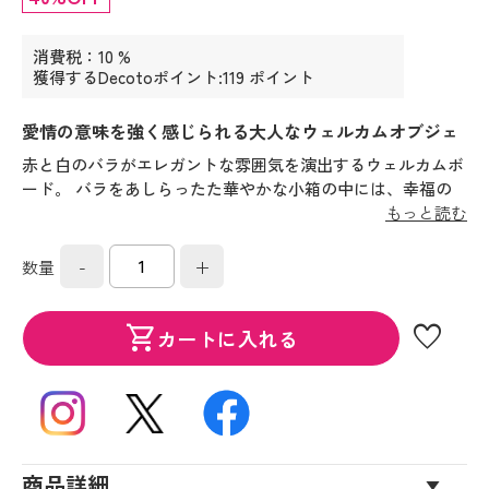
消費税：10 %
獲得するDecotoポイント:119 ポイント
愛情の意味を強く感じられる大人なウェルカムオブジェ
赤と白のバラがエレガントな雰囲気を演出するウェルカムボ
ード。 バラをあしらったた華やかな小箱の中には、幸福の
種という意味の縁起の良いお菓子ドラジェが入っています。
もっと読む
-
+
数量
favorite
shopping_cart
カートに入れる
商品詳細