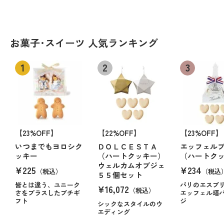
お菓子･スイーツ 人気ランキング
【23%OFF】
【22%OFF】
【23%OFF】
いつまでもヨロシク
ＤＯＬＣＥＳＴＡ
エッフェル
ッキー
（ハートクッキー）
（ハートク
ウェルカムオブジェ
¥225
¥234
（税込）
（税込
５５個セット
皆とは違う、ユニーク
パリのエスプ
¥16,072
（税込）
さをプラスしたプチギ
エッフェル塔
フト
ジ
シックなスタイルのウ
エディング