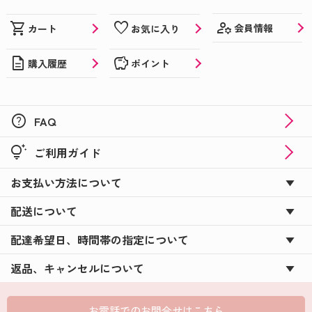
manage_accounts
shopping_cart
favorite
会員情報
カート
お気に入り
description
savings
購入履歴
ポイント
help
FAQ
tips_and_updates
ご利用ガイド
お支払い方法について
配送について
配達希望日、時間帯の指定について
返品、キャンセルについて
お電話でのお問合せはこちら