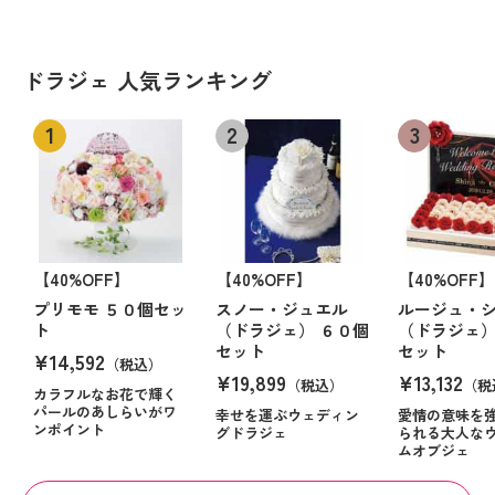
ドラジェ 人気ランキング
【40%OFF】
【40%OFF】
【40%OFF】
プリモモ ５０個セッ
スノー・ジュエル
ルージュ・
ト
（ドラジェ） ６０個
（ドラジェ）
セット
セット
¥14,592
（税込）
¥19,899
¥13,132
（税込）
（税
カラフルなお花で輝く
パールのあしらいがワ
幸せを運ぶウェディン
愛情の意味を
ンポイント
グドラジェ
られる大人な
ムオブジェ