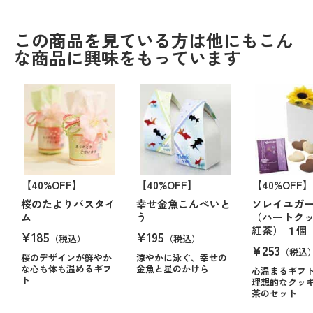
この商品を見ている方は他にもこん
な商品に興味をもっています
【40%OFF】
【40%OFF】
【40%OFF】
桜のたよりバスタイ
幸せ金魚こんぺいと
ソレイユガ
ム
う
（ハートク
紅茶） １個
¥185
¥195
（税込）
（税込）
¥253
（税込
桜のデザインが鮮やか
涼やかに泳ぐ、幸せの
な心も体も温めるギフ
金魚と星のかけら
心温まるギフ
ト
理想的なクッ
茶のセット