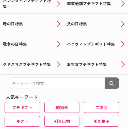
バレンタインプチギフト特
卒業送別プチギフト特集
集
母の日特集
父の日特集
敬老の日特集
ハロウィンプチギフト特集
クリスマスプチギフト特集
お年賀プチギフト特集
search
人気キーワード
プチギフト
結婚式
二次会
ギフト
引き出物
引き菓子