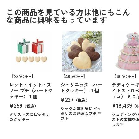
この商品を見ている方は他にもこん
な商品に興味をもっています
【23%OFF】
【40%OFF】
【40%OFF】
レット・イット・ス
ジュリエッタ（ハー
テディケー
ノー プチ（ハートク
トクッキー） １個
イトストロ
ッキー）１個
ョコ） ６０
¥227
（税込）
¥259
¥18,439
（税込）
（
シックな雰囲気にピッ
タリのお洒落なプチギ
クリスマスにピッタリ
ウェディング
フト
のクッキー
ストの皆様を
します