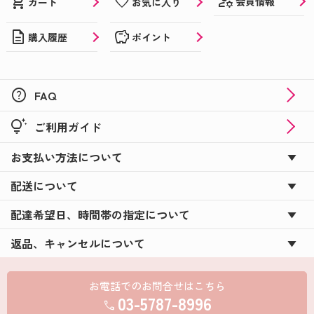
manage_accounts
shopping_cart
favorite
会員情報
カート
お気に入り
description
savings
購入履歴
ポイント
help
FAQ
tips_and_updates
ご利用ガイド
お支払い方法について
配送について
配達希望日、時間帯の指定について
返品、キャンセルについて
お電話でのお問合せはこちら
03-5787-8996
call