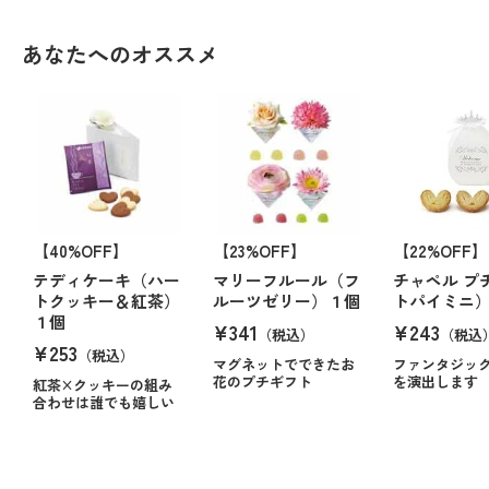
あなたへのオススメ
【40%OFF】
【23%OFF】
【22%OFF】
テディケーキ（ハー
マリーフルール（フ
チャペル プ
トクッキー＆紅茶）
ルーツゼリー）１個
トパイミニ
１個
¥341
¥243
（税込）
（税込
¥253
（税込）
マグネットでできたお
ファンタジッ
花のプチギフト
を演出します
紅茶×クッキーの組み
合わせは誰でも嬉しい