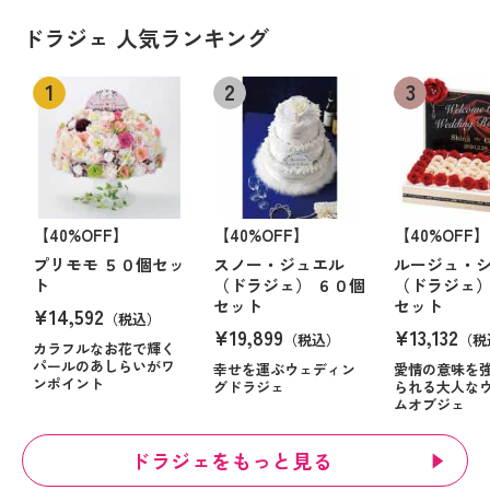
ドラジェ 人気ランキング
【40%OFF】
【40%OFF】
【40%OFF】
プリモモ ５０個セッ
スノー・ジュエル
ルージュ・
ト
（ドラジェ） ６０個
（ドラジェ）
セット
セット
¥14,592
（税込）
¥19,899
¥13,132
（税込）
（税
カラフルなお花で輝く
パールのあしらいがワ
幸せを運ぶウェディン
愛情の意味を
ンポイント
グドラジェ
られる大人な
ムオブジェ
ドラジェをもっと見る