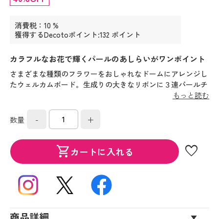
消費税：10 %
獲得するDecotoポイント:132 ポイント
カラフルなお花で輝くパールのあしらいがワンポイント
さまざまな種類のフラワーをおしゃれなドームにアレンジし
たウェルカムボード。生成りの大きなリボンに３連パールチ
ェーンがとてもフェミニン。
もっと読む
-
+
数量
favorite
shopping_cart
カートに入れる
商品詳細