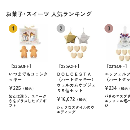
お菓子･スイーツ 人気ランキング
【23%OFF】
【22%OFF】
【23%OFF】
いつまでもヨロシク
ＤＯＬＣＥＳＴＡ
エッフェル
ッキー
（ハートクッキー）
（ハートク
ウェルカムオブジェ
¥225
¥234
（税込）
（税込
５５個セット
皆とは違う、ユニーク
パリのエスプ
¥16,072
（税込）
さをプラスしたプチギ
エッフェル塔
フト
ジ
シックなスタイルのウ
エディング