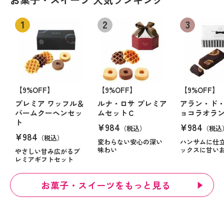
【9%OFF】
【9%OFF】
【9%OFF】
プレミア ワッフル＆
ルナ・ロサ プレミア
アラン・ド・
バームクーヘンセッ
ムセットＣ
ョコラオラ
ト
¥984
¥984
（税込）
（税込
¥984
（税込）
変わらない安心の深い
ハンサムに仕
味わい
ックスに甘い
やさしい甘み広がるプ
レミアギフトセット
お菓子・スイーツをもっと見る