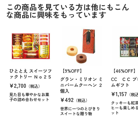
この商品を見ている方は他にもこん
な商品に興味をもっています
ひととえ スイーツフ
【9%OFF】
【46%OFF】
ァクトリー Ｎｏ２５
グラン・ミリオン ミ
CC ＣＣ 
¥2,700
ニバームクーヘン ２
ムギフト
（税込）
個入
¥1,157
見た目も華やかなお菓
（税
¥492
子の詰め合わせセット
（税込）
クッキーも紅
ヒーも楽しめ
世界に一つのとびきり
ット
スイートな贈り物