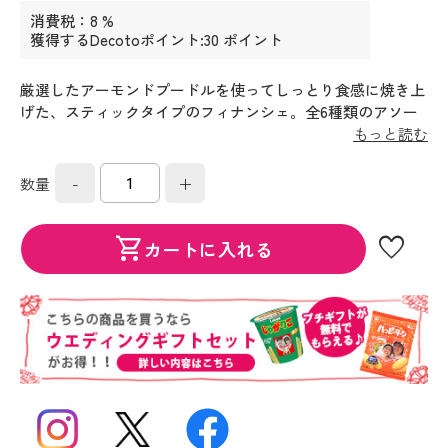
消費税：8 %
獲得するDecotoポイント:30 ポイント
厳選したアーモンドプードルを使ってしっとり食感に焼き上
げた、スティックタイプのフィナンシェ。全6種類のアソー
トギフトです。
もっと読む
-
+
数量
favorite
shopping_cart
カートに入れる