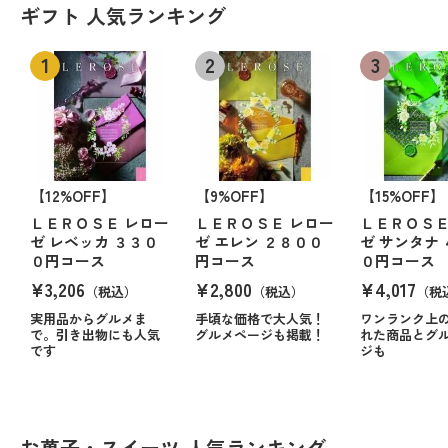
ギフト 人気ランキング
【12%OFF】
【9%OFF】
【15%OFF】
ＬＥＲＯＳＥ レロー
ＬＥＲＯＳＥ レロー
ＬＥＲＯＳＥ
ゼ レベッカ ３３０
ゼ エレン ２８００
ゼ サンタナ
０円コース
円コース
０円コース
¥3,206
¥2,800
¥4,017
（税込）
（税込）
（税
実用品からグルメま
手頃な価格で大人気！
ワンランク上
で。引き出物にも人気
グルメページも掲載！
れた商品とグ
です
ジも
お菓子・スイーツ 人気ランキング