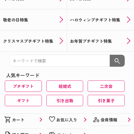
敬老の日特集
ハロウィンプチギフト特集
クリスマスプチギフト特集
お年賀プチギフト特集
search
人気キーワード
プチギフト
結婚式
二次会
ギフト
引き出物
引き菓子
manage_accounts
shopping_cart
favorite
会員情報
カート
お気に入り