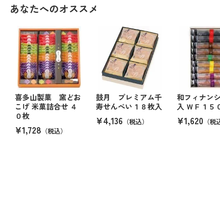
あなたへのオススメ
喜多山製菓 窯どお
鼓月 プレミアム千
和フィナンシ
こげ 米菓詰合せ ４
寿せんべい１８枚入
入 ＷＦ１５
０枚
¥4,136
¥1,620
（税込）
（税
¥1,728
（税込）