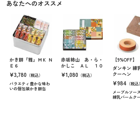
あなたへのオススメ
かき餅『雅』ＭＫ Ｎ
赤坂柿山 あ・ら・
【9%OFF】
Ｅ６
かしこ ＡＬ １０
ダンキン 練
¥3,780
¥1,080
クーヘン
（税込）
（税込）
¥984
バラエティ豊かな味わ
（税込
いの個包装かき餅缶
メープルソー
練乳バームク