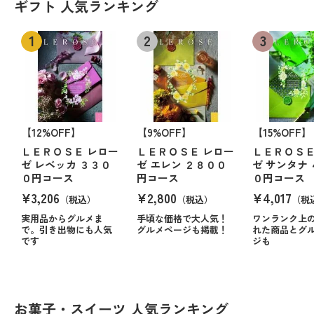
ギフト 人気ランキング
【12%OFF】
【9%OFF】
【15%OFF】
ＬＥＲＯＳＥ レロー
ＬＥＲＯＳＥ レロー
ＬＥＲＯＳＥ
ゼ レベッカ ３３０
ゼ エレン ２８００
ゼ サンタナ
０円コース
円コース
０円コース
¥3,206
¥2,800
¥4,017
（税込）
（税込）
（税
実用品からグルメま
手頃な価格で大人気！
ワンランク上
で。引き出物にも人気
グルメページも掲載！
れた商品とグ
です
ジも
お菓子・スイーツ 人気ランキング