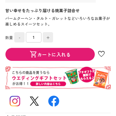
甘い幸せをたっぷり届ける焼菓子詰合せ
バームクーヘン・タルト・ガレットなどいろいろなお菓子が
楽しめるスイーツセット。
-
+
数量
favorite
shopping_cart
カートに入れる