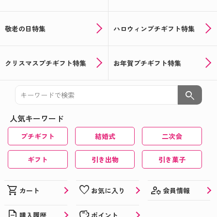
敬老の日特集
ハロウィンプチギフト特集
クリスマスプチギフト特集
お年賀プチギフト特集
search
人気キーワード
プチギフト
結婚式
二次会
ギフト
引き出物
引き菓子
manage_accounts
shopping_cart
favorite
会員情報
カート
お気に入り
description
savings
購入履歴
ポイント