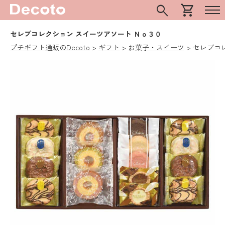
search
shopping_cart
セレブコレクション スイーツアソート Ｎｏ３０
プチギフト通販のDecoto
ギフト
お菓子・スイーツ
セレブコ