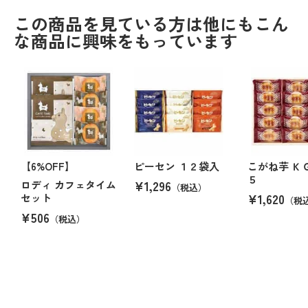
この商品を見ている方は他にもこん
な商品に興味をもっています
【6%OFF】
ピーセン １２袋入
こがね芋 Ｋ
５
¥1,296
ロディ カフェタイム
（税込）
¥1,620
セット
（税
¥506
（税込）