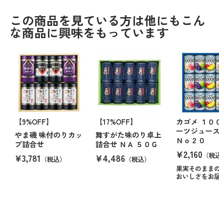
この商品を見ている方は他にもこん
な商品に興味をもっています
【9%OFF】
【17%OFF】
カゴメ １０
ーツジュー
やま磯 味付のりカッ
舞すがた味のり卓上
Ｎｏ２０
プ詰合せ
詰合せ ＮＡ ５０Ｇ
¥2,160
（税
¥3,781
¥4,486
（税込）
（税込）
果実そのまま
おいしさをお