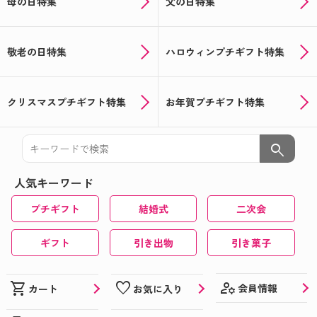
母の日特集
父の日特集
敬老の日特集
ハロウィンプチギフト特集
クリスマスプチギフト特集
お年賀プチギフト特集
search
人気キーワード
プチギフト
結婚式
二次会
ギフト
引き出物
引き菓子
manage_accounts
shopping_cart
favorite
会員情報
カート
お気に入り