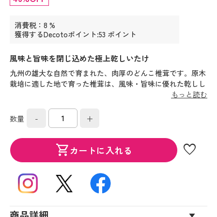
消費税：8 %
獲得するDecotoポイント:53 ポイント
風味と旨味を閉じ込めた極上乾しいたけ
九州の雄大な自然で育まれた、肉厚のどんこ椎茸です。原木
栽培に適した地で育った椎茸は、風味・旨味に優れた乾しし
いたけです。
もっと読む
-
+
数量
favorite
shopping_cart
カートに入れる
商品詳細