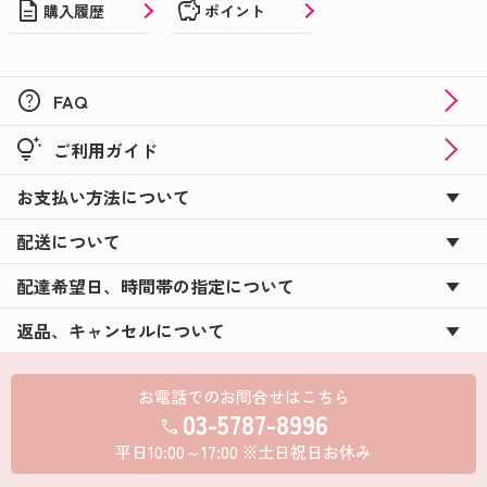
description
savings
購入履歴
ポイント
help
FAQ
tips_and_updates
ご利用ガイド
お支払い方法について
配送について
配達希望日、時間帯の指定について
返品、キャンセルについて
お電話でのお問合せはこちら
03-5787-8996
call
平日10:00～17:00 ※土日祝日お休み