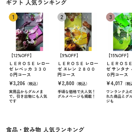
ギフト 人気ランキング
【12%OFF】
【9%OFF】
【15%OFF】
ＬＥＲＯＳＥ レロー
ＬＥＲＯＳＥ レロー
ＬＥＲＯＳＥ
ゼ レベッカ ３３０
ゼ エレン ２８００
ゼ サンタナ
０円コース
円コース
０円コース
¥3,206
¥2,800
¥4,017
（税込）
（税込）
（税
実用品からグルメま
手頃な価格で大人気！
ワンランク上
で。引き出物にも人気
グルメページも掲載！
れた商品とグ
です
ジも
食品・飲み物 人気ランキング