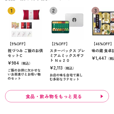
【9%OFF】
【2%OFF】
【46%OFF】
祝づつみ ご飯のお供
スターバックス プレ
味の蔵 食卓
セットＣ
ミアムミックスギフ
¥1,447
（税
ト Ｎｏ２０
¥984
（税込）
¥2,113
（税込）
ご飯のお供に欠かせな
いお茶漬けとお吸い物
お店の味を自宅で楽し
のセット
む多彩なラテセット
食品・飲み物をもっと見る