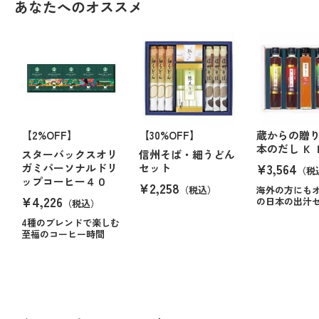
あなたへのオススメ
【2%OFF】
【30%OFF】
蔵からの贈
本のだし Ｋ 
スターバックスオリ
信州そば・細うどん
¥3,564
ガミパーソナルドリ
セット
（税
ップコーヒー４０
¥2,258
（税込）
海外の方にも
¥4,226
の日本の出汁
（税込）
4種のブレンドで楽しむ
至福のコーヒー時間