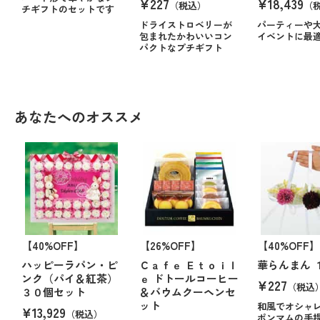
¥227
¥18,439
（税込）
（
チギフトのセットです
ドライストロベリーが
パーティーや
包まれたかわいいコン
イベントに最
パクトなプチギフト
あなたへのオススメ
【40%OFF】
【26%OFF】
【40%OFF】
ハッピーラパン・ピ
Ｃａｆｅ Ｅｔｏｉｌ
華らんまん 
ンク（パイ＆紅茶）
ｅ ドトールコーヒー
¥227
（税込
３０個セット
＆バウムクーヘンセ
ット
和風でオシャ
¥13,929
（税込）
ポンマムの手