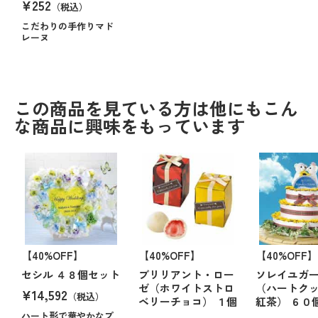
¥252
（税込）
こだわりの手作りマド
レーヌ
この商品を見ている方は他にもこん
な商品に興味をもっています
【40%OFF】
【40%OFF】
【40%OFF】
セシル ４８個セット
ブリリアント・ロー
ソレイユガ
ゼ（ホワイトストロ
（ハートク
¥14,592
（税込）
ベリーチョコ） １個
紅茶） ６０
ハート形で華やかなプ