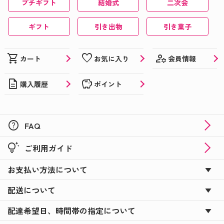
プチギフト
結婚式
二次会
ギフト
引き出物
引き菓子
manage_accounts
shopping_cart
favorite
会員情報
カート
お気に入り
description
savings
購入履歴
ポイント
help
FAQ
tips_and_updates
ご利用ガイド
お支払い方法について
配送について
配達希望日、時間帯の指定について