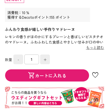
消費税：10 %
獲得するDecotoポイント:155 ポイント
ふんわり食感が嬉しい手作りマドレーヌ
レモンの香りがほのかにするプレーンと香ばしいピスタチオ
のマドレーヌ。ふわふわした食感とやさしい甘みが口の中い
っぱいに広がります。１つ１つ手作りで作られた温もり溢れ
もっと読む
るプチギフトです。
-
+
数量
favorite
shopping_cart
カートに入れる