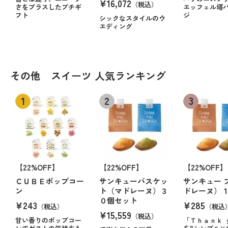
¥16,072
（税込）
さをプラスしたプチギ
エッフェル塔
フト
ジ
シックなスタイルのウ
エディング
その他 スイーツ 人気ランキング
【22%OFF】
【22%OFF】
【22%OFF】
ＣＵＢＥポップコー
サンキューバスケッ
サンキュー 
ン
ト（マドレーヌ）３
ドレーヌ）
０個セット
¥243
¥285
（税込）
（税込
¥15,559
（税込）
甘い香りのポップコー
「Ｔｈａｎｋ 