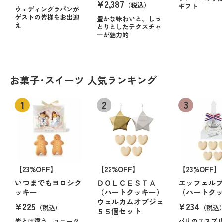
¥2,387
（税込）
ギフト
ウェディングラパンが
ゲストの皆様をお出迎
豊かな味わいと、しっ
え
とりとしたテクスチャ
ーが魅力的
お菓子･スイーツ 人気ランキング
【23%OFF】
【22%OFF】
【23%OFF】
いつまでもヨロシク
ＤＯＬＣＥＳＴＡ
エッフェル
ッキー
（ハートクッキー）
（ハートク
ウェルカムオブジェ
¥225
¥234
（税込）
（税込
５５個セット
皆とは違う、ユニーク
パリのエスプ