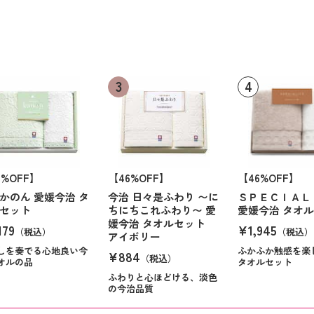
6%OFF】
【46%OFF】
【46%OFF】
かのん 愛媛今治 タ
今治 日々是ふわり 〜に
ＳＰＥＣＩＡＬ
セット
ちにちこれふわり〜 愛
愛媛今治 タオ
媛今治 タオルセット
179
¥1,945
（税込）
（税込）
アイボリー
しを奏でる心地良い今
ふかふか触感を楽
¥884
（税込）
オルの品
タオルセット
ふわりと心ほどける、淡色
の今治品質