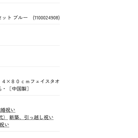
ブルー (1100024908)
３４×８０ｃｍフェイスタオ
％・［中国製］
結婚祝い
式）
新築、引っ越し祝い
祝い