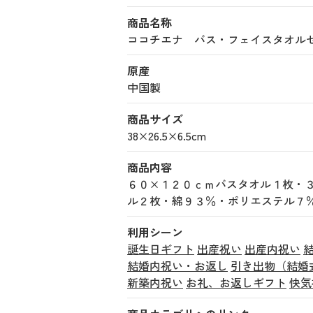
商品名称
ココチエナ バス・フェイスタオルセット 
原産
中国製
商品サイズ
38×26.5×6.5cm
商品内容
６０×１２０ｃｍバスタオル１枚・
ル２枚・綿９３％・ポリエステル７
利用シーン
誕生日ギフト
出産祝い
出産内祝い
結婚内祝い・お返し
引き出物（結婚
新築内祝い
お礼、お返しギフト
快気