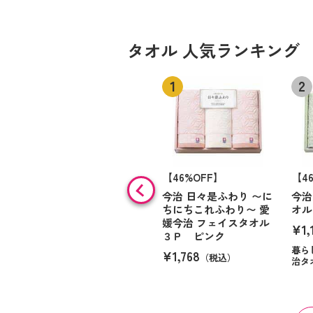
タオル 人気ランキング
【46%OFF】
【4
今治 日々是ふわり 〜に
今治
ちにちこれふわり〜 愛
オル
媛今治 フェイスタオル
¥1,
３Ｐ ピンク
暮ら
¥1,768
（税込）
治タ