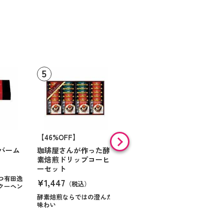
【46%OFF】
【9%OFF】
バーム
珈琲屋さんが作った酵
アラン・ド・パリ ショ
素焙煎ドリップコーヒ
コラオランジュ
ーセット
¥984
（税込）
つ有田逸
¥1,447
（税込）
クーヘン
ハンサムに仕立てたボック
スに甘いお菓子を
酵素焙煎ならではの澄んだ
味わい