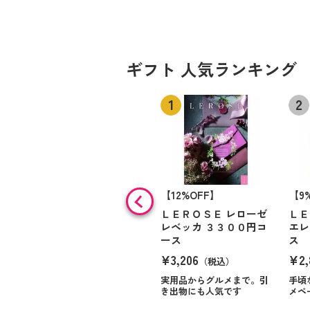
ギフト 人気ランキング
【12%OFF】
【9
ＬＥＲＯＳＥ レローゼ
ＬＥ
レベッカ ３３００円コ
エレ
ース
ス
¥3,206
¥2,
（税込）
実用品からグルメまで。引
手頃
き出物にも人気です
メペ