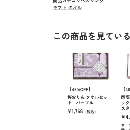
商品カテゴリへのリンク
ギフト
タオル
この商品を見てい
【46%OFF】
【4
桜おり布 タオルセッ
国際
ト パープル
ック
スタ
¥1,768
（税込）
¥4,
オー
優し