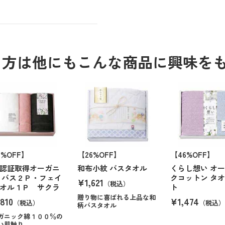
る方は他にもこんな商品に興味を
0%OFF】
【26%OFF】
【46%OFF】
認証取得オーガニ
和布小紋 バスタオル
くらし想い オ
 バス２Ｐ・フェイ
クコットン タ
¥1,621
（税込）
オル１Ｐ サクラ
ト
贈り物に喜ばれる上品な和
810
¥1,474
（税込）
（税込）
柄バスタオル
ガニック綿１００％の
い肌触り