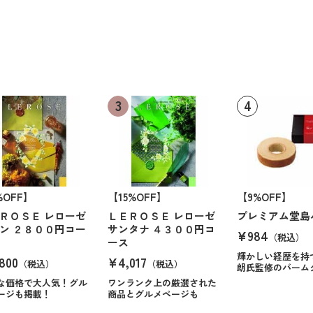
%OFF】
【15%OFF】
【9%OFF】
ＲＯＳＥ レローゼ
ＬＥＲＯＳＥ レローゼ
プレミアム堂島
ン ２８００円コー
サンタナ ４３００円コ
¥984
（税込）
ース
輝かしい経歴を持
800
¥4,017
（税込）
（税込）
朗氏監修のバーム
な価格で大人気！グル
ワンランク上の厳選された
ージも掲載！
商品とグルメページも