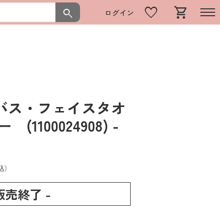
favorite
shopping_cart
search
ログイン
バス・フェイスタオ
(1100024908)
-
込）
 販売終了 -