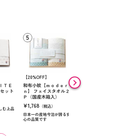
【20%OFF】
フェイスタオル ブルー
¥1,320
ＩＴＥ
和布小紋【ｍｏｄｅｒ
（税込）
ルセット
ｎ】 フェイスタオル２
Ｐ（国産木箱入）
¥1,768
（税込）
しむ上品
日本一の産地今治が誇る安
心の品質です