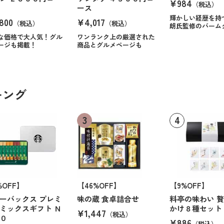
¥984
（税込）
ース
輝かしい経歴を持
800
¥4,017
（税込）
（税込）
朗氏監修のバーム
な価格で大人気！グル
ワンランク上の厳選された
ージも掲載！
商品とグルメページも
キング
%OFF】
【46%OFF】
【9%OFF】
ーバックス プレミ
味の蔵 食卓詰合せ
料亭の味わい 
ミックスギフト Ｎ
かけ８種セット
¥1,447
（税込）
０
¥886
（税込）