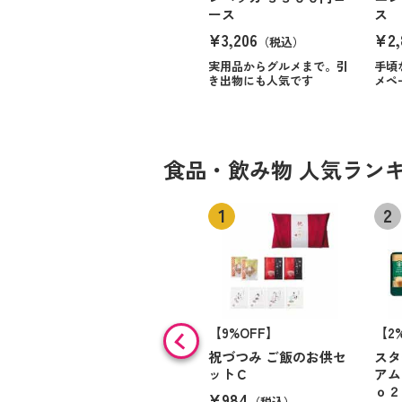
ース
ス
¥3,206
¥2,
（税込）
実用品からグルメまで。引
手頃
き出物にも人気です
メペ
食品・飲み物 人気ラン
【9%OFF】
【2
祝づつみ ご飯のお供セ
スタ
ットＣ
アム
ｏ２
¥984
（税込）