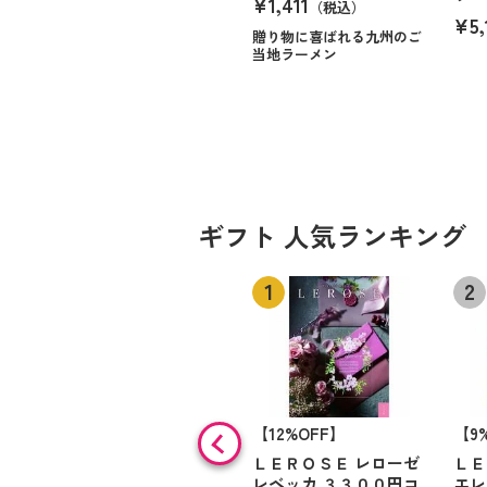
¥1,411
（税込）
¥5,
贈り物に喜ばれる九州のご
当地ラーメン
ギフト 人気ランキング
【12%OFF】
【9
ＬＥＲＯＳＥ レローゼ
ＬＥ
レベッカ ３３００円コ
エレ