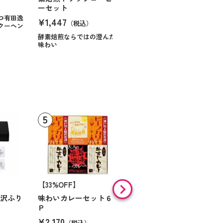
ーセット
¥984
（税込）
つ有田逸
¥1,447
（税込）
クーヘン
ハンサムに仕立てたボック
スに甘いお菓子を
酵素焙煎ならではの澄んだ
味わい
【33%OFF】
【9%OFF】
贅沢ふり
味わいカレーセット６
味の素 「クノールＲ」
Ｐ
スープ＆コーヒーギフ
ト Ｎｏ１０
¥2,170
（税込）