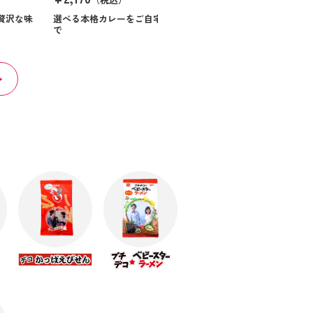
¥984
（税込）
贅沢な味
選べる本格カレーをご自宅
で
ほっとくつろぐ時間を届け
る贈り物です