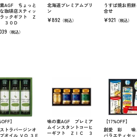
素AGF ちょっと
北海道プレミアムプリ
うすば焼お煎餅
な珈琲店スティッ
ン
合せ
ラックギフト Ｚ
¥892
¥921
（税込）
（税込）
 ３０Ｄ
039
（税込）
%OFF】
味の素AGF プレミア
【17%OFF】
ムインスタントコーヒ
ストラバージンオ
創愛 彩 
ーギフト ＺＩＣ ３
ブオイル ＶＯ ３Ｅ
バラエティセ