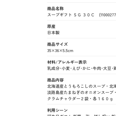
商品名称
スープギフト ＳＧ ３０Ｃ (110002772
原産
日本製
商品サイズ
35×36×5.5cm
材料/アレルギー表示
乳成分･小麦･えび･かに･牛肉･大豆･
商品内容
北海道産とうもろこしのスープ・北
淡路島産たまねぎのオニオンスープ
クラムチャウダー２袋・各１６０ｇ
利用シーン