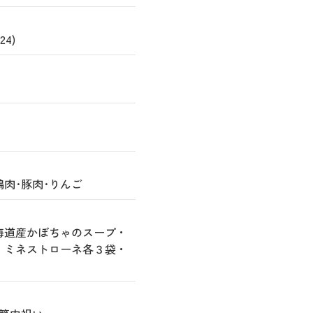
4)
鶏肉･豚肉･りんご
海道産かぼちゃのスープ・
・ミネストローネ各３袋・