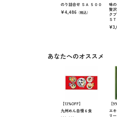
のり詰合せ ＳＡ ５００
味の
贅沢
¥4,486
（税込）
クブ
ＳＴ
¥3,
あなたへのオススメ
【13%OFF】
【9
九州めん自慢６食
エキ
リー