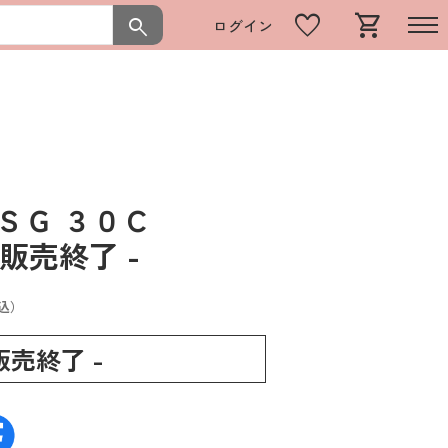
favorite
shopping_cart
search
ログイン
 ＳＧ ３０Ｃ
 販売終了 -
込）
 販売終了 -