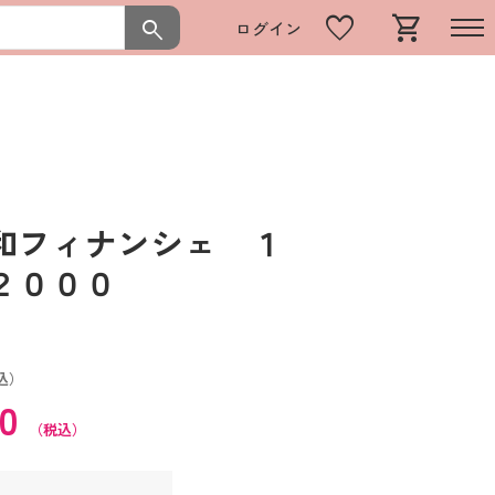
favorite
shopping_cart
search
ログイン
和フィナンシェ １
Ｆ２０００
込）
60
（税込）