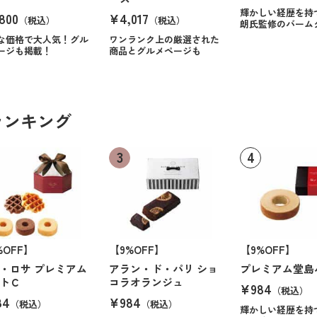
輝かしい経歴を持
800
¥4,017
（税込）
（税込）
朗氏監修のバーム
な価格で大人気！グル
ワンランク上の厳選された
ージも掲載！
商品とグルメページも
ランキング
%OFF】
【9%OFF】
【9%OFF】
・ロサ プレミアム
アラン・ド・パリ ショ
プレミアム堂島
トＣ
コラオランジュ
¥984
（税込）
84
¥984
（税込）
（税込）
輝かしい経歴を持