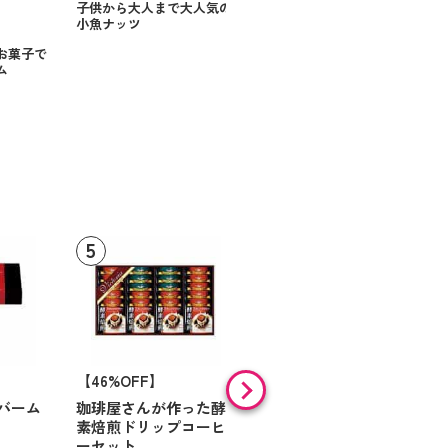
子供から大人まで大人気の
小魚ナッツ
お菓子で
ム
【46%OFF】
【9%OFF】
バーム
珈琲屋さんが作った酵
アラン・ド・パリ ショ
素焙煎ドリップコーヒ
コラオランジュ
ーセット