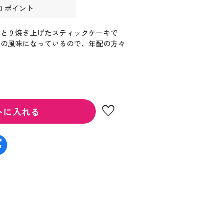
0 ポイント
っとり焼き上げたスティックケーキで
和の風味になっているので、年配の方々
favorite
トに入れる