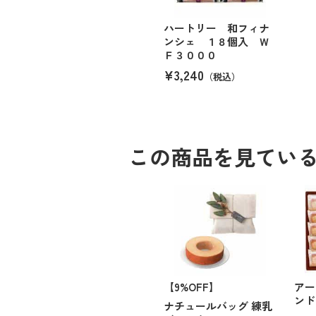
ハートリー 和フィナ
ンシェ １８個入 Ｗ
Ｆ３０００
¥3,240
（税込）
この商品を見てい
【9%OFF】
アー
ンド
ナチュールバッグ 練乳