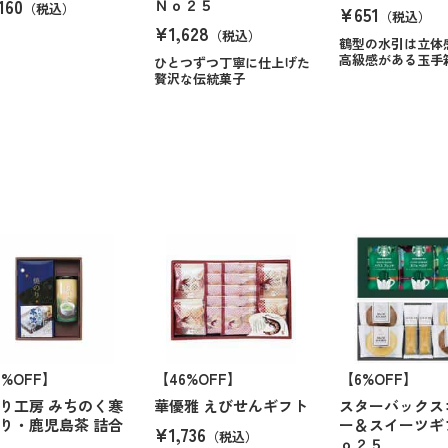
160
Ｎｏ２５
（税込）
¥651
（税込）
¥1,628
（税込）
鶴型の水引は立体
高級感がある玉手
ひとつずつ丁寧に仕上げた
贅沢な伝統菓子
6%OFF】
【46%OFF】
【6%OFF】
り工房 みちのく寒
華優雅 えびせんギフト
スターバックス
り・鹿児島茶 詰合
ー＆スイーツギ
¥1,736
（税込）
ｏ２５