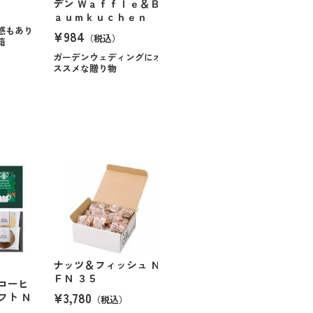
デン Ｗａｆｆｌｅ＆Ｂ
ａｕｍｋｕｃｈｅｎ
感もあり
¥984
（税込）
箱
ガーデンウェディングにオ
ススメな贈り物
ナッツ＆フィッシュ Ｎ
ＦＮ ３５
コーヒ
¥3,780
フト Ｎ
（税込）