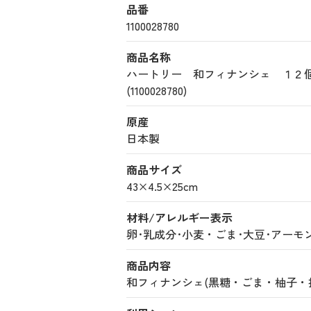
品番
1100028780
商品名称
ハートリー 和フィナンシェ １
(1100028780)
原産
日本製
商品サイズ
43×4.5×25cm
材料/アレルギー表示
卵･乳成分･小麦・ごま･大豆･アーモ
商品内容
和フィナンシェ(黒糖・ごま・柚子・抹