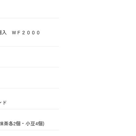
２個入 ＷＦ２０００
ンド
茶各2個・小豆4個)