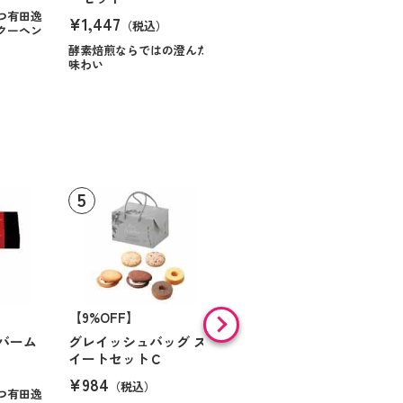
¥984
（税込）
つ有田逸
¥1,447
（税込）
クーヘン
ハンサムに仕立てたボック
スに甘いお菓子を
酵素焙煎ならではの澄んだ
味わい
【9%OFF】
【46%OFF】
バーム
グレイッシュバッグ ス
ミル・ガトー スイーツ
イートセットＣ
セレクト
¥984
¥868
（税込）
（税込）
つ有田逸