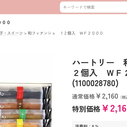
０００
子・スイーツ
和フィナンシェ １２個入 ＷＦ２０００
ハートリー 
２個入 Ｗ
(1100028780)
￥2,160
通常価格
（税
￥2,1
特別価格
消費税：8 %