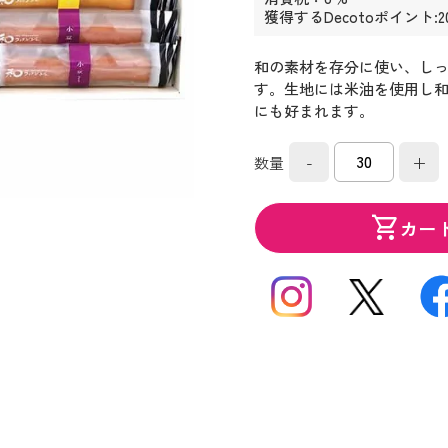
獲得するDecotoポイント:2
和の素材を存分に使い、し
す。生地には米油を使用し
にも好まれます。
-
+
数量
shopping_cart
カー