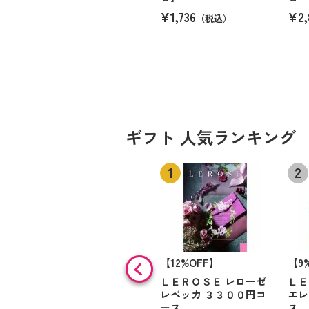
¥1,736
¥2,
（税込）
ギフト 人気ランキング
【12%OFF】
【9
ＬＥＲＯＳＥ レローゼ
ＬＥ
レベッカ ３３００円コ
エレ
ース
ス