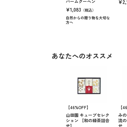
¥2,
バームクーヘン
¥1,083
（税込）
自然からの贈り物を大切な
方へ
あなたへのオススメ
【46%OFF】
【4
山田園 キューブセレク
みの
ション 【和の緑茶詰合
流の
せ】
せ