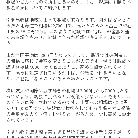
相場やどんなものを贈ると良いのか、また、親族にも贈るべ
きなのかについてご紹介します。
引き出物は地域によって相場が異なります。例えば安いとこ
ろだと北海道で相場は2,700円で、高いところだと富山県や石
川県の7,800円です。このように地域では2倍以上の金額の差
がある場合もあり、地域に合った相場で考えると良いでしょ
う。
また全国平均は5,300円となっています。最近では参列者と
の関係に応じて金額を変えることが人気です。例えば親族へ
渡す相場は7,000円から12,000円と、高めに設定されていま
す。高めに設定されている理由は、今後長い付き合いとな
り、お世話になることがあるためということです。
次に友人や同僚に渡す場合の相場は3,000円から7,000円とな
っています。親族に比べるとご祝儀が少ないこともあり、こ
のくらいに設定されているのです。上司への相場は5,000円
から10,000円です。結婚式で挨拶をしてもらう場合やご祝儀
の金額が友人や同僚と比べると上がるため、少し高めに設定
されています。
引き出物を渡す際は高すぎる品物を渡すと相手も気を遣って
しまうため相場に合わせた選び方をするようにしましょう。