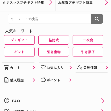
クリスマスプチギフト特集
お年賀プチギフト特集
search
人気キーワード
プチギフト
結婚式
二次会
ギフト
引き出物
引き菓子
manage_accounts
shopping_cart
favorite
会員情報
カート
お気に入り
description
savings
購入履歴
ポイント
help
FAQ