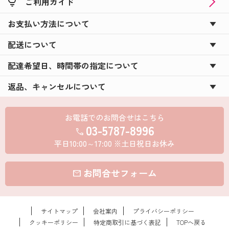
tips_and_updates
ご利用ガイド
お支払い方法について
配送について
配達希望日、時間帯の指定について
返品、キャンセルについて
お電話でのお問合せはこちら
03-5787-8996
call
平日10:00～17:00 ※土日祝日お休み
お問合せフォーム
mail
サイトマップ
会社案内
プライバシーポリシー
クッキーポリシー
特定商取引に基づく表記
TOPへ戻る