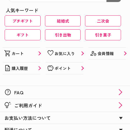
人気キーワード
プチギフト
結婚式
二次会
ギフト
引き出物
引き菓子
manage_accounts
shopping_cart
favorite
会員情報
カート
お気に入り
description
savings
購入履歴
ポイント
help
FAQ
tips_and_updates
ご利用ガイド
お支払い方法について
配送について