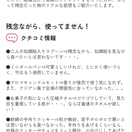
って残念だった物のリアルな感想をご紹介いたします。
残念ながら、使ってません！
クチコミ情報
●二人の似顔絵入りスプーン⇒残念ながら、似顔絵を見なが
ら食べたいとは思わないです・・・。
●ミニボールペン⇒可愛らしいけれど、とにかく使いづら
く、今はもう使用していません。
●アロマキャンドルセット⇒香りが強烈で使う気になれず。
また、アジアン風で会場の雰囲気に合っていなかった。。。
●お菓子の形になった圧縮タオル⇒ゴワゴワしていて、見た
目を重視している感が・・・。ならば普通のタオルが欲し
い！
●新婦の手作りクッキー⇒形が微妙、若干ボロボロで悪いと
は思いながらも食べなかった。手作りをあげるくらいなら、
市販のクッキーやチョコを３～５個位、小分けにしてあげた