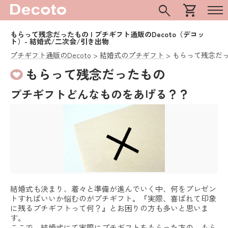
search
shopping_cart
もらって残念だったもの | プチギフト通販のDecoto（デコッ
ト）- 結婚式/二次会/引き出物
プチギフト通販のDecoto
結婚式のプチギフト
もらって残念だ
もらって残念だったもの
プチギフトどんなものをあげる？？
結婚式も決まり、着々と準備が進んでいく中、何をプレゼン
トすればいいか悩むのがプチギフト。『実際、喜ばれて印象
に残るプチギフトって何？』とお困りの方も多いと思いま
す。
ここで、結婚式にて実際にプチギフトをもらった方の、もら