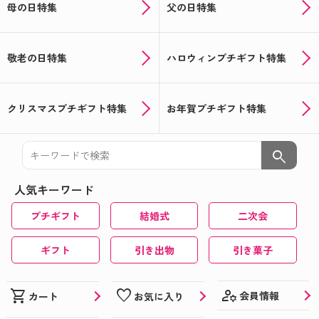
母の日特集
父の日特集
敬老の日特集
ハロウィンプチギフト特集
クリスマスプチギフト特集
お年賀プチギフト特集
search
人気キーワード
プチギフト
結婚式
二次会
ギフト
引き出物
引き菓子
manage_accounts
shopping_cart
favorite
会員情報
カート
お気に入り