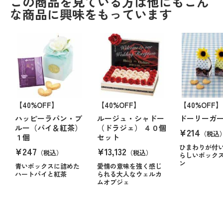
この商品を見ている方は他にもこん
な商品に興味をもっています
【40%OFF】
【40%OFF】
【40%OFF】
ハッピーラパン・ブ
ルージュ・シャドー
ドーリーガ
ルー（パイ＆紅茶）
（ドラジェ） ４０個
¥214
（税込
１個
セット
ひまわりが付
¥247
¥13,132
（税込）
（税込）
らしいボック
ン
青いボックスに詰めた
愛情の意味を強く感じ
ハートパイと紅茶
られる大人なウェルカ
ムオブジェ