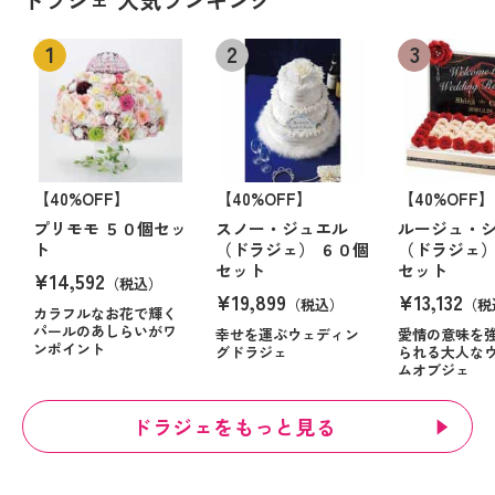
【40%OFF】
【40%OFF】
【40%OFF】
プリモモ ５０個セッ
スノー・ジュエル
ルージュ・
ト
（ドラジェ） ６０個
（ドラジェ）
セット
セット
¥14,592
（税込）
¥19,899
¥13,132
（税込）
（税
カラフルなお花で輝く
パールのあしらいがワ
幸せを運ぶウェディン
愛情の意味を
ンポイント
グドラジェ
られる大人な
ムオブジェ
ドラジェをもっと見る