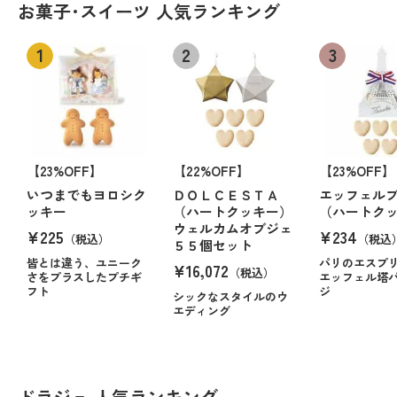
お菓子･スイーツ 人気ランキング
【23%OFF】
【22%OFF】
【23%OFF】
いつまでもヨロシク
ＤＯＬＣＥＳＴＡ
エッフェル
ッキー
（ハートクッキー）
（ハートク
ウェルカムオブジェ
¥225
¥234
（税込）
（税込
５５個セット
皆とは違う、ユニーク
パリのエスプ
¥16,072
（税込）
さをプラスしたプチギ
エッフェル塔
フト
ジ
シックなスタイルのウ
エディング
ドラジェ 人気ランキング