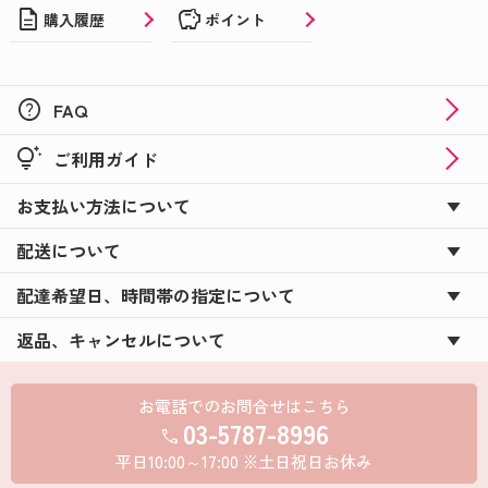
description
savings
購入履歴
ポイント
help
FAQ
tips_and_updates
ご利用ガイド
お支払い方法について
配送について
配達希望日、時間帯の指定について
返品、キャンセルについて
お電話でのお問合せはこちら
03-5787-8996
call
平日10:00～17:00 ※土日祝日お休み