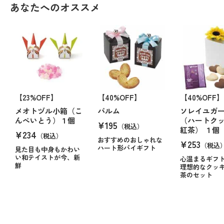
あなたへのオススメ
【23%OFF】
【40%OFF】
【40%OFF】
メオトヅル小箱（こ
パルム
ソレイユガ
んぺいとう）１個
（ハートク
¥195
（税込）
紅茶） １個
¥234
（税込）
おすすめのおしゃれな
¥253
（税込
ハート形パイギフト
見た目も中身もかわい
い和テイストが今、新
心温まるギフ
鮮
理想的なクッ
茶のセット