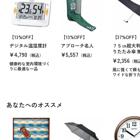
【13%OFF】
【13%OFF】
【37%OFF】
デジタル温湿度計
アプローチ名人
７５㎝超大
りたたみ傘 
¥4,790
¥5,557
（税込）
（税込）
¥2,356
（税
健康的な室内環境づく
りに最適な一品
風に強くて頼
ワイドな折り
あなたへのオススメ