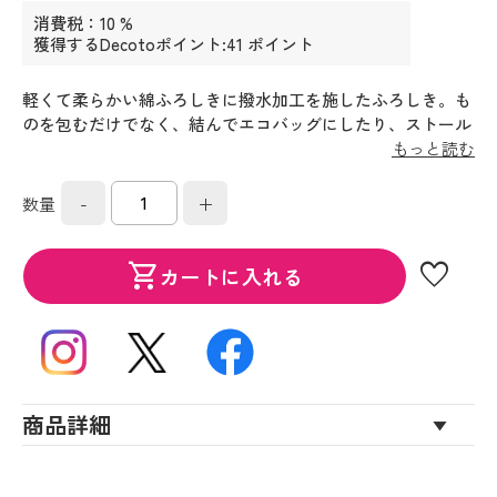
消費税：10 %
獲得するDecotoポイント:41 ポイント
軽くて柔らかい綿ふろしきに撥水加工を施したふろしき。も
のを包むだけでなく、結んでエコバッグにしたり、ストール
やショールのように使ったり、インテリアに使ったり、様々
もっと読む
な用途で暮らしを彩ります。アウトドアのお供や防災用途に
も。
-
+
数量
favorite
shopping_cart
カートに入れる
商品詳細