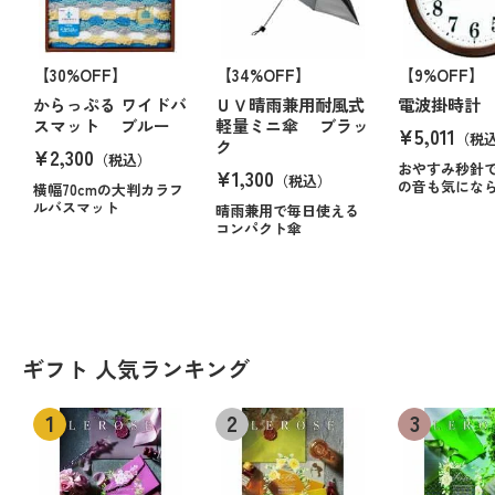
【30%OFF】
【34%OFF】
【9%OFF】
からっぷる ワイドバ
ＵＶ晴雨兼用耐風式
電波掛時計
スマット ブルー
軽量ミニ傘 ブラッ
¥5,011
（税
ク
¥2,300
（税込）
おやすみ秒針
¥1,300
（税込）
の音も気にな
横幅70cmの大判カラフ
ルバスマット
晴雨兼用で毎日使える
コンパクト傘
ギフト 人気ランキング