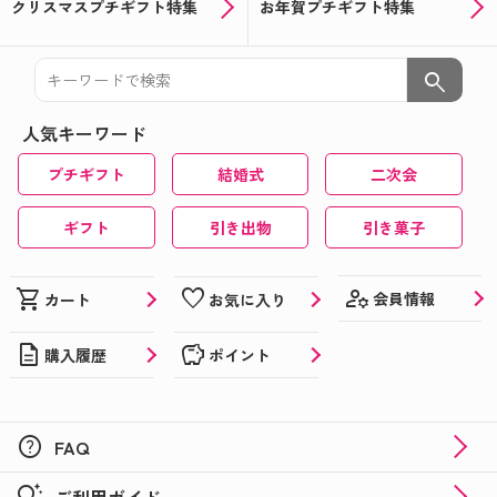
クリスマスプチギフト特集
お年賀プチギフト特集
search
人気キーワード
プチギフト
結婚式
二次会
ギフト
引き出物
引き菓子
manage_accounts
shopping_cart
favorite
会員情報
カート
お気に入り
description
savings
購入履歴
ポイント
help
FAQ
tips_and_updates
ご利用ガイド