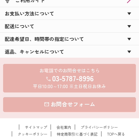
お支払い方法について
配送について
配達希望日、時間帯の指定について
返品、キャンセルについて
お電話でのお問合せはこちら
03-5787-8996
call
平日10:00～17:00 ※土日祝日お休み
お問合せフォーム
mail
サイトマップ
会社案内
プライバシーポリシー
クッキーポリシー
特定商取引に基づく表記
TOPへ戻る