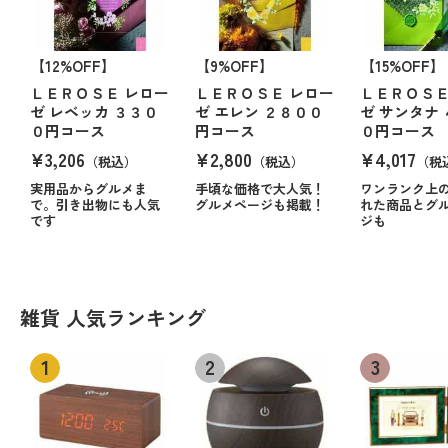
【12%OFF】
【9%OFF】
【15%OFF】
ＬＥＲＯＳＥ レロー
ＬＥＲＯＳＥ レロー
ＬＥＲＯＳＥ
ゼ レベッカ ３３０
ゼ エレン ２８００
ゼ サンタナ
０円コース
円コース
０円コース
¥3,206
¥2,800
¥4,017
（税込）
（税込）
（税
実用品からグルメま
手頃な価格で大人気！
ワンランク上
で。引き出物にも人気
グルメページも掲載！
れた商品とグ
です
ジも
雑貨 人気ランキング