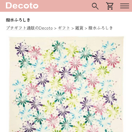
search
shopping_cart
撥水ふろしき
プチギフト通販のDecoto
ギフト
雑貨
撥水ふろしき