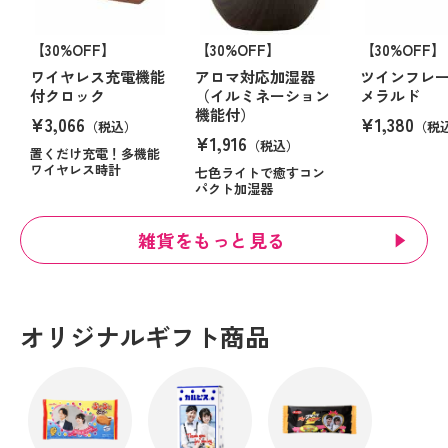
【30%OFF】
【30%OFF】
【30%OFF】
ワイヤレス充電機能
アロマ対応加湿器
ツインフレ
付クロック
（イルミネーション
メラルド
機能付）
¥3,066
¥1,380
（税込）
（税
¥1,916
（税込）
置くだけ充電！多機能
ワイヤレス時計
七色ライトで癒すコン
パクト加湿器
雑貨をもっと見る
オリジナルギフト商品