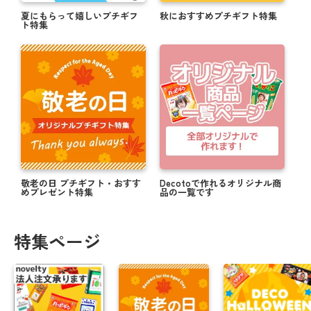
＼ 新米でお届け！ ／ 米デコギフト ☆ミ
夏にもらって嬉しいプチギフ
秋におすすめプチギフト特集
ト特集
ハロウィンのお菓子もオリジナルパッケージで楽し
もうっ！
写真入り敬老の日ギフトで顔見せが叶う★☆
帰省の手土産はオリジナルのお菓子でサプライズ☆
夏に贈って喜ばれる！オリジナルギフト特集 .・゜
【購入者全員対象】父の日キャンペーン実施中！
敬老の日 プチギフト・おすす
Decotoで作れるオリジナル商
めプレゼント特集
品の一覧です
まだ間に合う！≪5/14≫母の日にオススメの商品★
母の日にオリジナルお菓子で感謝を伝えよう☆彡
特集ページ
思い出をカタチに☆彡卒業送別にオススメオリジナ
ルギフト
＼ 注文期日間近 ／ バレンタインにまだ間に合う商
品！！