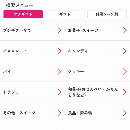
検索メニュー
まだ間に合う！オリジナルの母の日ギフト☆
プチギフト
ギフト
利用シーン別
母の日にオリジナルお菓子で感謝を伝えよう☆彡
プチギフト全て
お菓子･スイーツ
☆★記念品や送別品に★☆思い出を形に出来るオリ
ジナルギフト！
☆★注文受付中★☆あなただけのバレンタインギフ
チョコレート
キャンディ
トが作れる！
オリジナルギフトでバレンタイン☆★今年はラッピ
パイ
クッキー
ングも楽しもう★☆
年末年始のギフトに人気！～オリジナルラベルのお
和菓子(おせんべい・かりん
菓子・お酒ギフト～
ドラジェ
とうなど)
クリスマスにぴったりのお菓子紹介＆12月から始ま
る！全員もらえるお得なキャンペーン情報
その他 スイーツ
食品・飲み物
新米でお届け！お米のプチギフト☆★米デコギフト
★☆