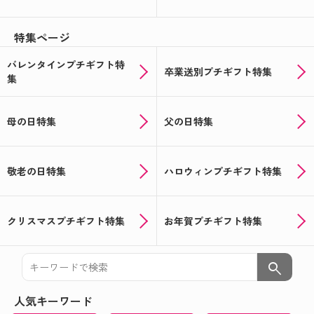
ルギフトをつくりませんか
特集ページ
★☆バレンタインの注文受付中☆★あの人気のチョ
コをオリジナルパッケージで
バレンタインプチギフト特
卒業送別プチギフト特集
集
☆★おうちで楽しめる★☆オリジナルギフトでバレ
ンタイン！
母の日特集
父の日特集
新年会の手土産に！！写真入りサクマドロップス♪
★☆クリスマス＆忘年会シーズン到来☆★オリジナ
ルお菓子やドリンクで盛り上がろう！
敬老の日特集
ハロウィンプチギフト特集
お米のプチギフト☆★米デコギフト★☆を新米でお
届け！
クリスマスプチギフト特集
お年賀プチギフト特集
ハロウィン用のお菓子のパッケージもオリジナルで
つくろう★☆★☆
search
敬老の日に☆★オリジナルラベルの日本酒ギフト★
人気キーワード
☆