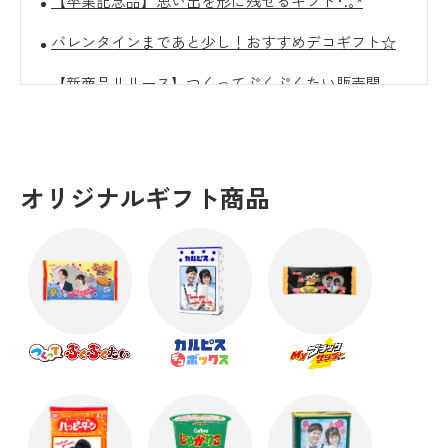
【卒業記念品】思い出を形に残せるギフト･.｡*
バレンタインまであと少し！おすすめデコギフト☆
【新商品リリース】つくってぷくぷくたい販売開
始！
クリスマスにおすすめのオリジナルギフト☆彡
【10/31(金)まで】Decoto会員様に朗報です！
オリジナルギフト商品
オリジナルギフトで新しいハロウィンギフト！
【感謝を込めて】敬老の日におすすめギフト
卒団・引退の記念品に☆オリジナルギフト！
暑い日はおうちでギフト選び！思い出に残る夏ギフ
ト☆
父の日に贈るおすすめプチギフト！