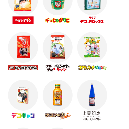
母の日に送るギフトはこれで決まり！☆☆☆
☆春のイベントにおすすめ☆オリジナルスプリング
ギフト！
【卒業記念品】思い出を形に残せるギフト･.｡*
バレンタインはオリジナルギフトで！
オリジナルギフトでバレンタイン★☆
クリスマスにおすすめのオリジナルギフト☆彡
クリスマスにおすすめのオリジナルギフト☆彡
寒くなる季節に向けてかわいいギフトの準備を始め
ようっ
【ハロウィンまで残り1か月】Cuteなオリジナルギフ
ト！
【抽選で60名様に豪華商品】SNS写真投稿キャンペ