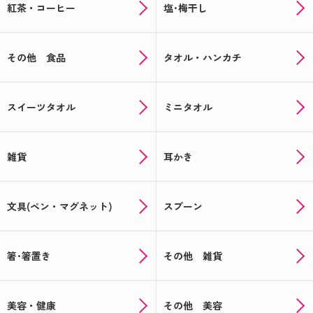
紅茶・コーヒー
塩･梅干し
ハロウィンのお菓子もオリジナルパッケージで楽し
める♪
その他 食品
タオル・ハンカチ
会えなくても顔見せできる★写真入り★敬老の日ギ
フト
スイーツタオル
ミニタオル
帰省の手土産や夏の思い出に♪オリジナルのお菓子
でサプライズ！
夏に贈って喜ばれる！オリジナルギフト特集★☆
雑貨
耳かき
オリジナルの父の日ギフトを贈ろう！≪もれなくも
らえるキャンペーン実施中≫
文具(ペン・マグネット)
スプーン
まだ間に合う！ここでしか買えないオリジナル母の
日ギフト
箸･箸置き
その他 雑貨
母の日用のお菓子はオリジナルパッケージで決まり
☆彡
美容・健康
その他 美容
☆★記念品や送別品に★☆思い出の写真でオリジナ