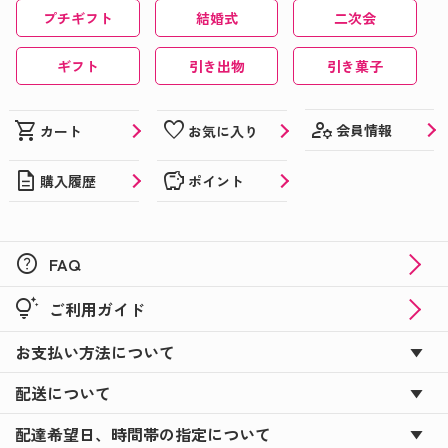
プチギフト
結婚式
二次会
おうちで楽しめる夏イベントにひと工夫♪
夏でも楽しめる！喜ばれる！オリジナルギフト特集
ギフト
引き出物
引き菓子
★☆
父の日ギフトにぴったり！オリジナルのお酒やお菓
manage_accounts
shopping_cart
favorite
会員情報
カート
お気に入り
子を贈ろう♪
description
savings
購入履歴
ポイント
おうち時間はオリジナルのお菓子で楽しもう♪
カーネーションに添えて☆彡母の日はオリジナルギ
フトでサプライズ！
help
FAQ
バレンタインにまだ間に合う！オリジナルブラック
tips_and_updates
ご利用ガイド
サンダー＆コアラのマーチ！
お支払い方法について
☆★新商品のバレンタインギフトも登場★☆オリジ
ナルギフトでバレンタイン！
配送について
新年会を盛り上げる必須アイテムに！写真入りウコ
配達希望日、時間帯の指定について
ンの力♪