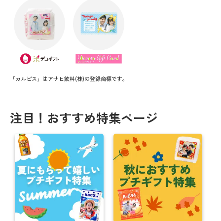
ーン
帰省の手土産はオリジナルのお菓子でサプラーイズ
ッ！
＼ 夏にオススメ ／ お得なキャンペーン情報！！
【購入者“全員”対象】父の日キャンペーン実施中！
「カルピス」はアサヒ飲料(株)の登録商標です。
まだ間に合う！母の日【5/12】にオススメ商品★
注目！おすすめ特集ページ
母の日にオリジナルお菓子で感謝を伝えよう
思い出をカタチに！卒業送別におすすめギフト
【注文期日間近】バレンタインまでに間に合う商
品！！
オリジナルギフトでバレンタインを楽しもう！
対象商品購入者全員 お年賀キャンペーン実施中！