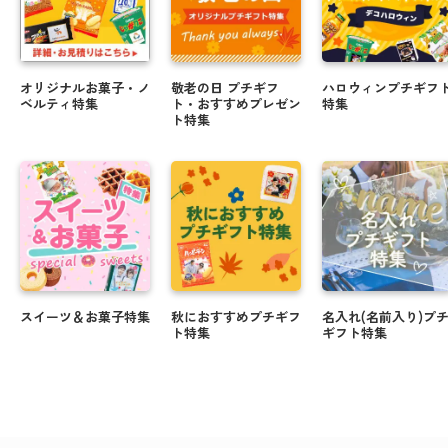
オリジナルギフトでバレンタインを楽しもうっ♪
年末年始に人気★オリジナルラベルのお菓子・お酒
オリジナルお菓子・ノ
敬老の日 プチギフ
ハロウィンプチギフ
ギフト
ベルティ特集
ト・おすすめプレゼン
特集
ト特集
クリスマスや忘年会にぴったりのお菓子のご紹介
☆.・゜
＼ 新米でお届け ／ 米デコギフト ☆彡
ハロウィンのお菓子もオリジナルパッケージで楽し
める♪
会えない時代にも写真入り敬老の日ギフトで顔見せ
スイーツ＆お菓子特集
秋におすすめプチギフ
名入れ(名前入り)プ
しよう☆★
ト特集
ギフト特集
夏に贈って喜ばれる！オリジナルギフト特集 .・゜
オリジナルの父の日ギフトを贈ろう！対象者全員キ
ャンペーン実施中▲▽