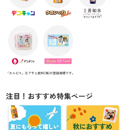
【ハロウィンまで残り1か月】Cuteなオリジナルギフ
ト！
【抽選で60名様に豪華商品】SNS写真投稿キャンペ
ーン
帰省の手土産はオリジナルのお菓子でサプラーイズ
ッ！
＼ 夏にオススメ ／ お得なキャンペーン情報！！
【購入者“全員”対象】父の日キャンペーン実施中！
「カルピス」はアサヒ飲料(株)の登録商標です。
まだ間に合う！母の日【5/12】にオススメ商品★
注目！おすすめ特集ページ
母の日にオリジナルお菓子で感謝を伝えよう
思い出をカタチに！卒業送別におすすめギフト
【注文期日間近】バレンタインまでに間に合う商
品！！