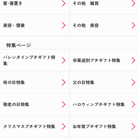
箸･箸置き
その他 雑貨
母の日用のお菓子はオリジナルパッケージで決まり
☆彡
美容・健康
その他 美容
☆★記念品や送別品に★☆思い出の写真でオリジナ
ルギフトをつくりませんか
特集ページ
★☆バレンタインの注文受付中☆★あの人気のチョ
コをオリジナルパッケージで
バレンタインプチギフト特
卒業送別プチギフト特集
集
☆★おうちで楽しめる★☆オリジナルギフトでバレ
ンタイン！
母の日特集
父の日特集
新年会の手土産に！！写真入りサクマドロップス♪
★☆クリスマス＆忘年会シーズン到来☆★オリジナ
ルお菓子やドリンクで盛り上がろう！
敬老の日特集
ハロウィンプチギフト特集
お米のプチギフト☆★米デコギフト★☆を新米でお
届け！
クリスマスプチギフト特集
お年賀プチギフト特集
ハロウィン用のお菓子のパッケージもオリジナルで