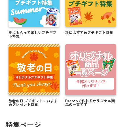
オリジナルギフトでバレンタインを楽しもう！
対象商品購入者全員 お年賀キャンペーン実施中！
＼ 新米でお届け！ ／ 米デコギフト ☆ミ
夏にもらって嬉しいプチギフ
秋におすすめプチギフト特集
ト特集
ハロウィンのお菓子もオリジナルパッケージで楽し
もうっ！
写真入り敬老の日ギフトで顔見せが叶う★☆
帰省の手土産はオリジナルのお菓子でサプライズ☆
夏に贈って喜ばれる！オリジナルギフト特集 .・゜
【購入者全員対象】父の日キャンペーン実施中！
敬老の日 プチギフト・おすす
Decotoで作れるオリジナル商
めプレゼント特集
品の一覧です
まだ間に合う！≪5/14≫母の日にオススメの商品★
母の日にオリジナルお菓子で感謝を伝えよう☆彡
特集ページ