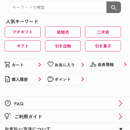
つくろう★☆★☆
search
敬老の日に☆★オリジナルラベルの日本酒ギフト★
人気キーワード
☆
プチギフト
結婚式
二次会
おうちで楽しめる夏イベントにひと工夫♪
夏でも楽しめる！喜ばれる！オリジナルギフト特集
ギフト
引き出物
引き菓子
★☆
父の日ギフトにぴったり！オリジナルのお酒やお菓
manage_accounts
shopping_cart
favorite
会員情報
カート
お気に入り
子を贈ろう♪
description
savings
購入履歴
ポイント
おうち時間はオリジナルのお菓子で楽しもう♪
カーネーションに添えて☆彡母の日はオリジナルギ
フトでサプライズ！
help
FAQ
バレンタインにまだ間に合う！オリジナルブラック
tips_and_updates
ご利用ガイド
サンダー＆コアラのマーチ！
お支払い方法について
☆★新商品のバレンタインギフトも登場★☆オリジ