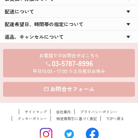
ナルギフトでバレンタイン！
配送について
新年会を盛り上げる必須アイテムに！写真入りウコ
配達希望日、時間帯の指定について
ンの力♪
返品、キャンセルについて
★☆コアラのマーチDECO☆★が新登場！！！
お米のプチギフト☆★米デコギフト★☆を新米でお
お電話でのお問合せはこちら
届け！
03-5787-8996
call
ハロウィン用のお菓子のパッケージもオリジナルで
平日10:00～17:00 ※土日祝日お休み
つくろう★☆
お問合せフォーム
敬老の日に☆★オリジナルラベルの日本酒ギフト★
mail
☆
夏のイベントを盛り上げるスペシャルアイテム！！
サイトマップ
会社案内
プライバシーポリシー
◆◇ウコンの力make◇◆
クッキーポリシー
特定商取引に基づく表記
TOPへ戻る
夏の帰省に！イベントに大人気！◇◆夏のオリジナ
ルギフト特集◆◇