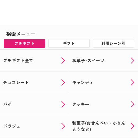
夏に贈って喜ばれる！オリジナルギフト特集 .・゜
オリジナルの父の日ギフトを贈ろう！対象者全員キ
ャンペーン実施中▲▽
検索メニュー
まだ間に合う！オリジナルの母の日ギフト☆
プチギフト
ギフト
利用シーン別
母の日にオリジナルお菓子で感謝を伝えよう☆彡
プチギフト全て
お菓子･スイーツ
☆★記念品や送別品に★☆思い出を形に出来るオリ
ジナルギフト！
☆★注文受付中★☆あなただけのバレンタインギフ
チョコレート
キャンディ
トが作れる！
オリジナルギフトでバレンタイン☆★今年はラッピ
パイ
クッキー
ングも楽しもう★☆
年末年始のギフトに人気！～オリジナルラベルのお
和菓子(おせんべい・かりん
菓子・お酒ギフト～
ドラジェ
とうなど)
クリスマスにぴったりのお菓子紹介＆12月から始ま