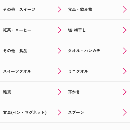
る！全員もらえるお得なキャンペーン情報
その他 スイーツ
食品・飲み物
新米でお届け！お米のプチギフト☆★米デコギフト
★☆
紅茶・コーヒー
塩･梅干し
ハロウィンのお菓子もオリジナルパッケージで楽し
める♪
その他 食品
タオル・ハンカチ
会えなくても顔見せできる★写真入り★敬老の日ギ
フト
スイーツタオル
ミニタオル
帰省の手土産や夏の思い出に♪オリジナルのお菓子
でサプライズ！
夏に贈って喜ばれる！オリジナルギフト特集★☆
雑貨
耳かき
オリジナルの父の日ギフトを贈ろう！≪もれなくも
らえるキャンペーン実施中≫
文具(ペン・マグネット)
スプーン
まだ間に合う！ここでしか買えないオリジナル母の
日ギフト