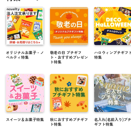
思い出をカタチに☆彡卒業送別にオススメオリジナ
ルギフト
＼ 注文期日間近 ／ バレンタインにまだ間に合う商
品！！
オリジナルギフトでバレンタインを楽しもうっ♪
年末年始に人気★オリジナルラベルのお菓子・お酒
オリジナルお菓子・ノ
敬老の日 プチギフ
ハロウィンプチギフ
ギフト
ベルティ特集
ト・おすすめプレゼン
特集
ト特集
クリスマスや忘年会にぴったりのお菓子のご紹介
☆.・゜
＼ 新米でお届け ／ 米デコギフト ☆彡
ハロウィンのお菓子もオリジナルパッケージで楽し
める♪
会えない時代にも写真入り敬老の日ギフトで顔見せ
スイーツ＆お菓子特集
秋におすすめプチギフ
名入れ(名前入り)プ
しよう☆★
ト特集
ギフト特集