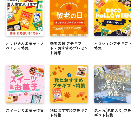
＼ 注文期日間近 ／ バレンタインにまだ間に合う商
品！！
オリジナルギフトでバレンタインを楽しもうっ♪
年末年始に人気★オリジナルラベルのお菓子・お酒
オリジナルお菓子・ノ
敬老の日 プチギフ
ハロウィンプチギフ
ギフト
ベルティ特集
ト・おすすめプレゼン
特集
ト特集
クリスマスや忘年会にぴったりのお菓子のご紹介
☆.・゜
＼ 新米でお届け ／ 米デコギフト ☆彡
ハロウィンのお菓子もオリジナルパッケージで楽し
める♪
会えない時代にも写真入り敬老の日ギフトで顔見せ
スイーツ＆お菓子特集
秋におすすめプチギフ
名入れ(名前入り)プ
しよう☆★
ト特集
ギフト特集
夏に贈って喜ばれる！オリジナルギフト特集 .・゜