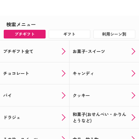
オリジナルの父の日ギフトを贈ろう！対象者全員キ
ャンペーン実施中▲▽
検索メニュー
まだ間に合う！オリジナルの母の日ギフト☆
プチギフト
ギフト
利用シーン別
母の日にオリジナルお菓子で感謝を伝えよう☆彡
プチギフト全て
お菓子･スイーツ
☆★記念品や送別品に★☆思い出を形に出来るオリ
ジナルギフト！
☆★注文受付中★☆あなただけのバレンタインギフ
チョコレート
キャンディ
トが作れる！
オリジナルギフトでバレンタイン☆★今年はラッピ
パイ
クッキー
ングも楽しもう★☆
年末年始のギフトに人気！～オリジナルラベルのお
和菓子(おせんべい・かりん
菓子・お酒ギフト～
ドラジェ
とうなど)
クリスマスにぴったりのお菓子紹介＆12月から始ま
る！全員もらえるお得なキャンペーン情報