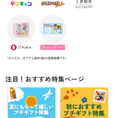
ト！
【抽選で60名様に豪華商品】SNS写真投稿キャンペ
ーン
帰省の手土産はオリジナルのお菓子でサプラーイズ
ッ！
＼ 夏にオススメ ／ お得なキャンペーン情報！！
【購入者“全員”対象】父の日キャンペーン実施中！
「カルピス」はアサヒ飲料(株)の登録商標です。
まだ間に合う！母の日【5/12】にオススメ商品★
注目！おすすめ特集ページ
母の日にオリジナルお菓子で感謝を伝えよう
思い出をカタチに！卒業送別におすすめギフト
【注文期日間近】バレンタインまでに間に合う商
品！！
オリジナルギフトでバレンタインを楽しもう！