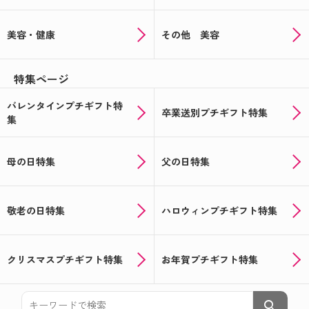
☆彡
美容・健康
その他 美容
☆★記念品や送別品に★☆思い出の写真でオリジナ
ルギフトをつくりませんか
特集ページ
★☆バレンタインの注文受付中☆★あの人気のチョ
コをオリジナルパッケージで
バレンタインプチギフト特
卒業送別プチギフト特集
集
☆★おうちで楽しめる★☆オリジナルギフトでバレ
ンタイン！
母の日特集
父の日特集
新年会の手土産に！！写真入りサクマドロップス♪
★☆クリスマス＆忘年会シーズン到来☆★オリジナ
ルお菓子やドリンクで盛り上がろう！
敬老の日特集
ハロウィンプチギフト特集
お米のプチギフト☆★米デコギフト★☆を新米でお
届け！
クリスマスプチギフト特集
お年賀プチギフト特集
ハロウィン用のお菓子のパッケージもオリジナルで
つくろう★☆★☆
search