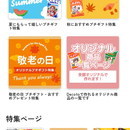
対象商品購入者全員 お年賀キャンペーン実施中！
＼ 新米でお届け！ ／ 米デコギフト ☆ミ
夏にもらって嬉しいプチギフ
秋におすすめプチギフト特集
ト特集
ハロウィンのお菓子もオリジナルパッケージで楽し
もうっ！
写真入り敬老の日ギフトで顔見せが叶う★☆
帰省の手土産はオリジナルのお菓子でサプライズ☆
夏に贈って喜ばれる！オリジナルギフト特集 .・゜
【購入者全員対象】父の日キャンペーン実施中！
敬老の日 プチギフト・おすす
Decotoで作れるオリジナル商
めプレゼント特集
品の一覧です
まだ間に合う！≪5/14≫母の日にオススメの商品★
母の日にオリジナルお菓子で感謝を伝えよう☆彡
特集ページ
思い出をカタチに☆彡卒業送別にオススメオリジナ
ルギフト