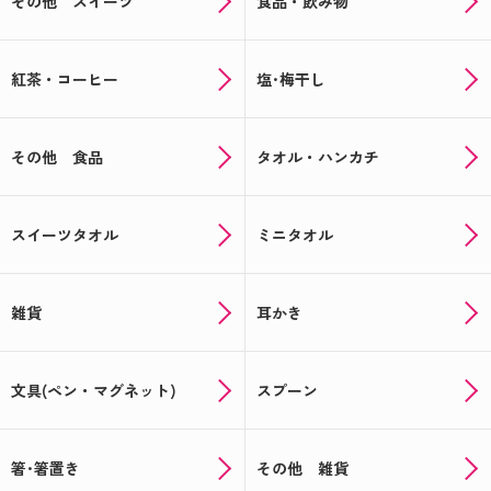
その他 スイーツ
食品・飲み物
新米でお届け！お米のプチギフト☆★米デコギフト
★☆
紅茶・コーヒー
塩･梅干し
ハロウィンのお菓子もオリジナルパッケージで楽し
める♪
その他 食品
タオル・ハンカチ
会えなくても顔見せできる★写真入り★敬老の日ギ
フト
スイーツタオル
ミニタオル
帰省の手土産や夏の思い出に♪オリジナルのお菓子
でサプライズ！
夏に贈って喜ばれる！オリジナルギフト特集★☆
雑貨
耳かき
オリジナルの父の日ギフトを贈ろう！≪もれなくも
らえるキャンペーン実施中≫
文具(ペン・マグネット)
スプーン
まだ間に合う！ここでしか買えないオリジナル母の
日ギフト
箸･箸置き
その他 雑貨
母の日用のお菓子はオリジナルパッケージで決まり