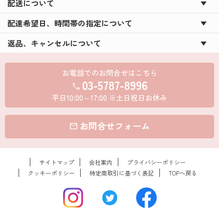
配送について
新年会を盛り上げる必須アイテムに！写真入りウコ
配達希望日、時間帯の指定について
ンの力♪
返品、キャンセルについて
★☆コアラのマーチDECO☆★が新登場！！！
お米のプチギフト☆★米デコギフト★☆を新米でお
お電話でのお問合せはこちら
届け！
03-5787-8996
call
ハロウィン用のお菓子のパッケージもオリジナルで
平日10:00～17:00 ※土日祝日お休み
つくろう★☆
お問合せフォーム
敬老の日に☆★オリジナルラベルの日本酒ギフト★
mail
☆
夏のイベントを盛り上げるスペシャルアイテム！！
サイトマップ
会社案内
プライバシーポリシー
◆◇ウコンの力make◇◆
クッキーポリシー
特定商取引に基づく表記
TOPへ戻る
夏の帰省に！イベントに大人気！◇◆夏のオリジナ
ルギフト特集◆◇
オリジナルパッケージのお菓子やお酒の父の日ギフ