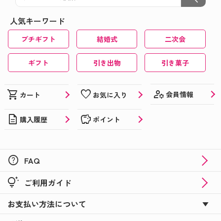
敬老の日に☆★オリジナルラベルの日本酒ギフト★
人気キーワード
☆
プチギフト
結婚式
二次会
おうちで楽しめる夏イベントにひと工夫♪
夏でも楽しめる！喜ばれる！オリジナルギフト特集
ギフト
引き出物
引き菓子
★☆
父の日ギフトにぴったり！オリジナルのお酒やお菓
manage_accounts
shopping_cart
favorite
会員情報
カート
お気に入り
子を贈ろう♪
description
savings
購入履歴
ポイント
おうち時間はオリジナルのお菓子で楽しもう♪
カーネーションに添えて☆彡母の日はオリジナルギ
フトでサプライズ！
help
FAQ
バレンタインにまだ間に合う！オリジナルブラック
tips_and_updates
ご利用ガイド
サンダー＆コアラのマーチ！
お支払い方法について
☆★新商品のバレンタインギフトも登場★☆オリジ
ナルギフトでバレンタイン！