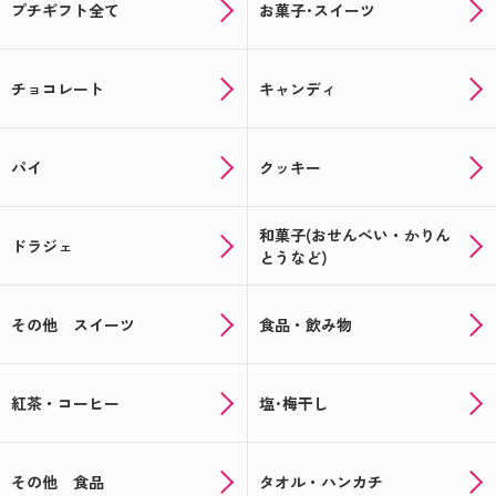
プチギフト全て
お菓子･スイーツ
☆★記念品や送別品に★☆思い出を形に出来るオリ
ジナルギフト！
☆★注文受付中★☆あなただけのバレンタインギフ
チョコレート
キャンディ
トが作れる！
オリジナルギフトでバレンタイン☆★今年はラッピ
パイ
クッキー
ングも楽しもう★☆
年末年始のギフトに人気！～オリジナルラベルのお
和菓子(おせんべい・かりん
菓子・お酒ギフト～
ドラジェ
とうなど)
クリスマスにぴったりのお菓子紹介＆12月から始ま
る！全員もらえるお得なキャンペーン情報
その他 スイーツ
食品・飲み物
新米でお届け！お米のプチギフト☆★米デコギフト
★☆
紅茶・コーヒー
塩･梅干し
ハロウィンのお菓子もオリジナルパッケージで楽し
める♪
その他 食品
タオル・ハンカチ
会えなくても顔見せできる★写真入り★敬老の日ギ