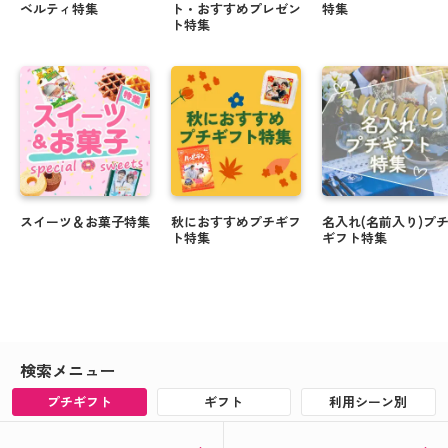
ギフト
ベルティ特集
ト・おすすめプレゼン
特集
ト特集
クリスマスや忘年会にぴったりのお菓子のご紹介
☆.・゜
＼ 新米でお届け ／ 米デコギフト ☆彡
ハロウィンのお菓子もオリジナルパッケージで楽し
める♪
会えない時代にも写真入り敬老の日ギフトで顔見せ
スイーツ＆お菓子特集
秋におすすめプチギフ
名入れ(名前入り)プ
しよう☆★
ト特集
ギフト特集
夏に贈って喜ばれる！オリジナルギフト特集 .・゜
オリジナルの父の日ギフトを贈ろう！対象者全員キ
ャンペーン実施中▲▽
検索メニュー
まだ間に合う！オリジナルの母の日ギフト☆
プチギフト
ギフト
利用シーン別
母の日にオリジナルお菓子で感謝を伝えよう☆彡