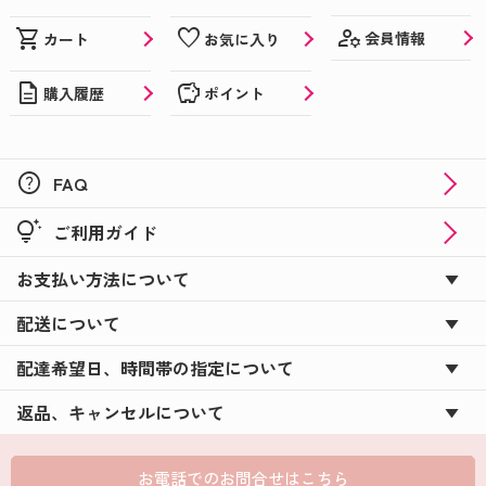
父の日ギフトにぴったり！オリジナルのお酒やお菓
manage_accounts
shopping_cart
favorite
会員情報
カート
お気に入り
子を贈ろう♪
description
savings
購入履歴
ポイント
おうち時間はオリジナルのお菓子で楽しもう♪
カーネーションに添えて☆彡母の日はオリジナルギ
フトでサプライズ！
help
FAQ
バレンタインにまだ間に合う！オリジナルブラック
tips_and_updates
ご利用ガイド
サンダー＆コアラのマーチ！
お支払い方法について
☆★新商品のバレンタインギフトも登場★☆オリジ
ナルギフトでバレンタイン！
配送について
新年会を盛り上げる必須アイテムに！写真入りウコ
配達希望日、時間帯の指定について
ンの力♪
返品、キャンセルについて
★☆コアラのマーチDECO☆★が新登場！！！
お米のプチギフト☆★米デコギフト★☆を新米でお
お電話でのお問合せはこちら
届け！