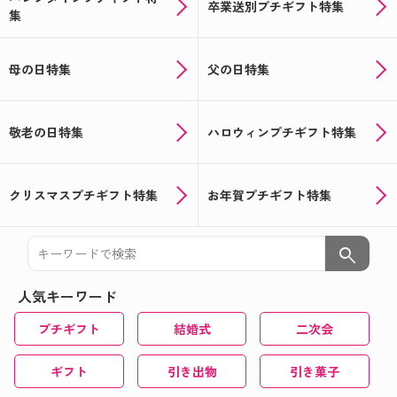
卒業送別プチギフト特集
集
☆★おうちで楽しめる★☆オリジナルギフトでバレ
ンタイン！
母の日特集
父の日特集
新年会の手土産に！！写真入りサクマドロップス♪
★☆クリスマス＆忘年会シーズン到来☆★オリジナ
ルお菓子やドリンクで盛り上がろう！
敬老の日特集
ハロウィンプチギフト特集
お米のプチギフト☆★米デコギフト★☆を新米でお
届け！
クリスマスプチギフト特集
お年賀プチギフト特集
ハロウィン用のお菓子のパッケージもオリジナルで
つくろう★☆★☆
search
敬老の日に☆★オリジナルラベルの日本酒ギフト★
人気キーワード
☆
プチギフト
結婚式
二次会
おうちで楽しめる夏イベントにひと工夫♪
夏でも楽しめる！喜ばれる！オリジナルギフト特集
ギフト
引き出物
引き菓子
★☆