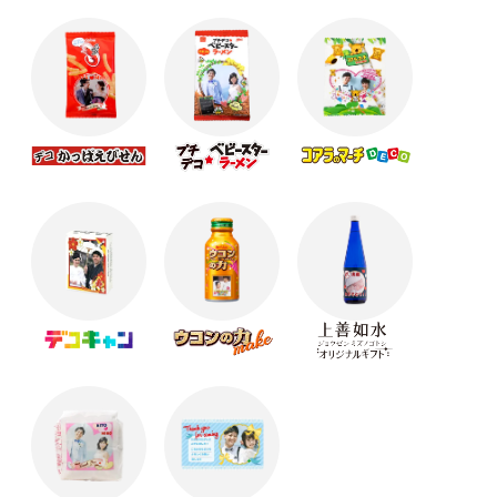
【卒業記念品】思い出を形に残せるギフト･.｡*
バレンタインはオリジナルギフトで！
オリジナルギフトでバレンタイン★☆
クリスマスにおすすめのオリジナルギフト☆彡
クリスマスにおすすめのオリジナルギフト☆彡
寒くなる季節に向けてかわいいギフトの準備を始め
ようっ
【ハロウィンまで残り1か月】Cuteなオリジナルギフ
ト！
【抽選で60名様に豪華商品】SNS写真投稿キャンペ
ーン
帰省の手土産はオリジナルのお菓子でサプラーイズ
ッ！