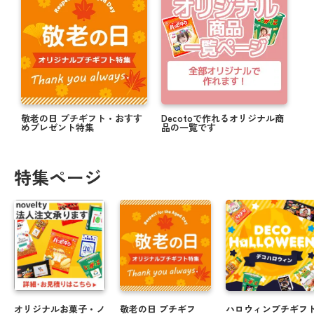
写真入り敬老の日ギフトで顔見せが叶う★☆
帰省の手土産はオリジナルのお菓子でサプライズ☆
夏に贈って喜ばれる！オリジナルギフト特集 .・゜
【購入者全員対象】父の日キャンペーン実施中！
敬老の日 プチギフト・おすす
Decotoで作れるオリジナル商
めプレゼント特集
品の一覧です
まだ間に合う！≪5/14≫母の日にオススメの商品★
母の日にオリジナルお菓子で感謝を伝えよう☆彡
特集ページ
思い出をカタチに☆彡卒業送別にオススメオリジナ
ルギフト
＼ 注文期日間近 ／ バレンタインにまだ間に合う商
品！！
オリジナルギフトでバレンタインを楽しもうっ♪
年末年始に人気★オリジナルラベルのお菓子・お酒
オリジナルお菓子・ノ
敬老の日 プチギフ
ハロウィンプチギフ