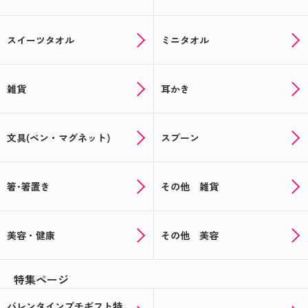
フト
スイーツタオル
ミニタオル
帰省の手土産や夏の思い出に♪オリジナルのお菓子
でサプライズ！
夏に贈って喜ばれる！オリジナルギフト特集★☆
雑貨
耳かき
オリジナルの父の日ギフトを贈ろう！≪もれなくも
らえるキャンペーン実施中≫
文具(ペン・マグネット)
スプーン
まだ間に合う！ここでしか買えないオリジナル母の
日ギフト
箸･箸置き
その他 雑貨
母の日用のお菓子はオリジナルパッケージで決まり
☆彡
美容・健康
その他 美容
☆★記念品や送別品に★☆思い出の写真でオリジナ
ルギフトをつくりませんか
特集ページ
★☆バレンタインの注文受付中☆★あの人気のチョ
コをオリジナルパッケージで
バレンタインプチギフト特