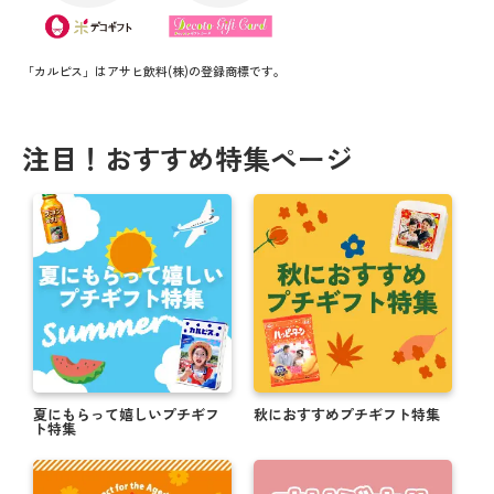
＼ 夏にオススメ ／ お得なキャンペーン情報！！
【購入者“全員”対象】父の日キャンペーン実施中！
「カルピス」はアサヒ飲料(株)の登録商標です。
まだ間に合う！母の日【5/12】にオススメ商品★
注目！おすすめ特集ページ
母の日にオリジナルお菓子で感謝を伝えよう
思い出をカタチに！卒業送別におすすめギフト
【注文期日間近】バレンタインまでに間に合う商
品！！
オリジナルギフトでバレンタインを楽しもう！
対象商品購入者全員 お年賀キャンペーン実施中！
＼ 新米でお届け！ ／ 米デコギフト ☆ミ
夏にもらって嬉しいプチギフ
秋におすすめプチギフト特集
ト特集
ハロウィンのお菓子もオリジナルパッケージで楽し
もうっ！