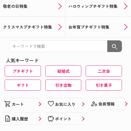
★☆クリスマス＆忘年会シーズン到来☆★オリジナ
ルお菓子やドリンクで盛り上がろう！
敬老の日特集
ハロウィンプチギフト特集
お米のプチギフト☆★米デコギフト★☆を新米でお
届け！
クリスマスプチギフト特集
お年賀プチギフト特集
ハロウィン用のお菓子のパッケージもオリジナルで
つくろう★☆★☆
search
敬老の日に☆★オリジナルラベルの日本酒ギフト★
人気キーワード
☆
プチギフト
結婚式
二次会
おうちで楽しめる夏イベントにひと工夫♪
夏でも楽しめる！喜ばれる！オリジナルギフト特集
ギフト
引き出物
引き菓子
★☆
父の日ギフトにぴったり！オリジナルのお酒やお菓
manage_accounts
shopping_cart
favorite
会員情報
カート
お気に入り
子を贈ろう♪
description
savings
購入履歴
ポイント
おうち時間はオリジナルのお菓子で楽しもう♪