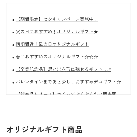
【期間限定】七夕キャンペーン実施中！
父の日におすすめ！オリジナルギフト★
締切間近！母の日オリジナルギフト
春におすすめのオリジナルギフト☆☆☆
【卒業記念品】思い出を形に残せるギフト･.｡*
バレンタインまであと少し！おすすめデコギフト☆
【新商品リリース】つくってぷくぷくたい販売開
始！
クリスマスにおすすめのオリジナルギフト☆彡
【10/31(金)まで】Decoto会員様に朗報です！
オリジナルギフト商品