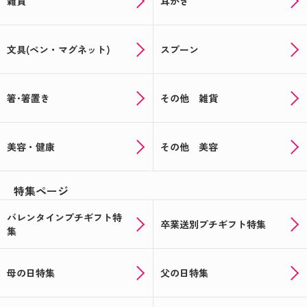
雑貨
耳かき
オリジナルの父の日ギフトを贈ろう！≪もれなくも
らえるキャンペーン実施中≫
文具(ペン・マグネット)
スプーン
まだ間に合う！ここでしか買えないオリジナル母の
日ギフト
箸･箸置き
その他 雑貨
母の日用のお菓子はオリジナルパッケージで決まり
☆彡
美容・健康
その他 美容
☆★記念品や送別品に★☆思い出の写真でオリジナ
ルギフトをつくりませんか
特集ページ
★☆バレンタインの注文受付中☆★あの人気のチョ
コをオリジナルパッケージで
バレンタインプチギフト特
卒業送別プチギフト特集
集
☆★おうちで楽しめる★☆オリジナルギフトでバレ
ンタイン！
母の日特集
父の日特集
新年会の手土産に！！写真入りサクマドロップス♪