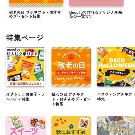
【購入者全員対象】父の日キャンペーン実施中！
敬老の日 プチギフト・おすす
Decotoで作れるオリジナル商
めプレゼント特集
品の一覧です
まだ間に合う！≪5/14≫母の日にオススメの商品★
母の日にオリジナルお菓子で感謝を伝えよう☆彡
特集ページ
思い出をカタチに☆彡卒業送別にオススメオリジナ
ルギフト
＼ 注文期日間近 ／ バレンタインにまだ間に合う商
品！！
オリジナルギフトでバレンタインを楽しもうっ♪
年末年始に人気★オリジナルラベルのお菓子・お酒
オリジナルお菓子・ノ
敬老の日 プチギフ
ハロウィンプチギフ
ギフト
ベルティ特集
ト・おすすめプレゼン
特集
ト特集
クリスマスや忘年会にぴったりのお菓子のご紹介
☆.・゜
＼ 新米でお届け ／ 米デコギフト ☆彡