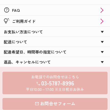
カーネーションに添えて☆彡母の日はオリジナルギ
フトでサプライズ！
help
FAQ
バレンタインにまだ間に合う！オリジナルブラック
tips_and_updates
ご利用ガイド
サンダー＆コアラのマーチ！
お支払い方法について
☆★新商品のバレンタインギフトも登場★☆オリジ
ナルギフトでバレンタイン！
配送について
新年会を盛り上げる必須アイテムに！写真入りウコ
配達希望日、時間帯の指定について
ンの力♪
返品、キャンセルについて
★☆コアラのマーチDECO☆★が新登場！！！
お米のプチギフト☆★米デコギフト★☆を新米でお
お電話でのお問合せはこちら
届け！
03-5787-8996
call
ハロウィン用のお菓子のパッケージもオリジナルで
平日10:00～17:00 ※土日祝日お休み
つくろう★☆
お問合せフォーム
敬老の日に☆★オリジナルラベルの日本酒ギフト★
mail
☆