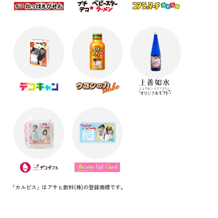
クリスマスにおすすめのオリジナルギフト☆彡
クリスマスにおすすめのオリジナルギフト☆彡
寒くなる季節に向けてかわいいギフトの準備を始め
ようっ
【ハロウィンまで残り1か月】Cuteなオリジナルギフ
ト！
【抽選で60名様に豪華商品】SNS写真投稿キャンペ
ーン
帰省の手土産はオリジナルのお菓子でサプラーイズ
ッ！
＼ 夏にオススメ ／ お得なキャンペーン情報！！
【購入者“全員”対象】父の日キャンペーン実施中！
「カルピス」はアサヒ飲料(株)の登録商標です。
まだ間に合う！母の日【5/12】にオススメ商品★