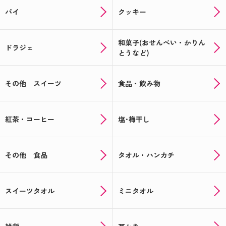
オリジナルギフトでバレンタイン☆★今年はラッピ
パイ
クッキー
ングも楽しもう★☆
年末年始のギフトに人気！～オリジナルラベルのお
和菓子(おせんべい・かりん
菓子・お酒ギフト～
ドラジェ
とうなど)
クリスマスにぴったりのお菓子紹介＆12月から始ま
る！全員もらえるお得なキャンペーン情報
その他 スイーツ
食品・飲み物
新米でお届け！お米のプチギフト☆★米デコギフト
★☆
紅茶・コーヒー
塩･梅干し
ハロウィンのお菓子もオリジナルパッケージで楽し
める♪
その他 食品
タオル・ハンカチ
会えなくても顔見せできる★写真入り★敬老の日ギ
フト
スイーツタオル
ミニタオル
帰省の手土産や夏の思い出に♪オリジナルのお菓子
でサプライズ！
夏に贈って喜ばれる！オリジナルギフト特集★☆