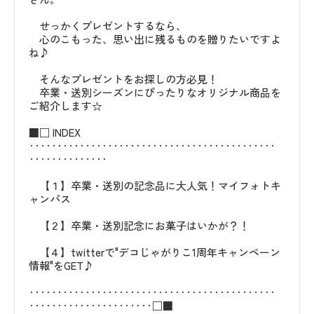
せっかくプレゼントするなら、
心のこもった、思い出に残るものを贈りたいですよ
ね♪
そんなプレゼントをお探しの方必見！
卒業・送別シーズンにぴったりなオリジナル商品を
ご紹介します☆
■□ INDEX
‥‥‥‥‥‥‥‥‥‥‥‥‥‥‥‥‥‥‥‥‥‥
‥‥‥‥‥‥‥
【１】卒業・送別の記念品に大人気！マイフォトキ
ャンパス
【２】卒業・送別記念にお菓子はいかが？！
【４】twitterで"デコじゃがりこ1周年キャンペーン
情報"をGET♪
‥‥‥‥‥‥‥‥‥‥‥‥‥‥‥‥‥‥‥‥‥‥
‥‥‥‥‥‥‥‥‥‥‥□■