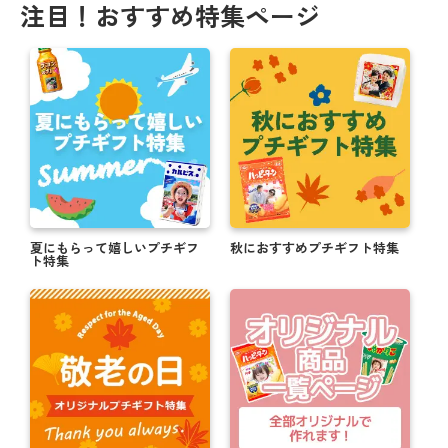
注目！おすすめ特集ページ
母の日にオリジナルお菓子で感謝を伝えよう
思い出をカタチに！卒業送別におすすめギフト
【注文期日間近】バレンタインまでに間に合う商
品！！
オリジナルギフトでバレンタインを楽しもう！
対象商品購入者全員 お年賀キャンペーン実施中！
＼ 新米でお届け！ ／ 米デコギフト ☆ミ
夏にもらって嬉しいプチギフ
秋におすすめプチギフト特集
ト特集
ハロウィンのお菓子もオリジナルパッケージで楽し
もうっ！
写真入り敬老の日ギフトで顔見せが叶う★☆
帰省の手土産はオリジナルのお菓子でサプライズ☆
夏に贈って喜ばれる！オリジナルギフト特集 .・゜