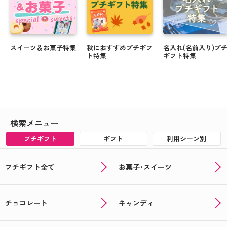
ハロウィンのお菓子もオリジナルパッケージで楽し
める♪
会えない時代にも写真入り敬老の日ギフトで顔見せ
スイーツ＆お菓子特集
秋におすすめプチギフ
名入れ(名前入り)プ
しよう☆★
ト特集
ギフト特集
夏に贈って喜ばれる！オリジナルギフト特集 .・゜
オリジナルの父の日ギフトを贈ろう！対象者全員キ
ャンペーン実施中▲▽
検索メニュー
まだ間に合う！オリジナルの母の日ギフト☆
プチギフト
ギフト
利用シーン別
母の日にオリジナルお菓子で感謝を伝えよう☆彡
プチギフト全て
お菓子･スイーツ
☆★記念品や送別品に★☆思い出を形に出来るオリ
ジナルギフト！
☆★注文受付中★☆あなただけのバレンタインギフ
チョコレート
キャンディ
トが作れる！